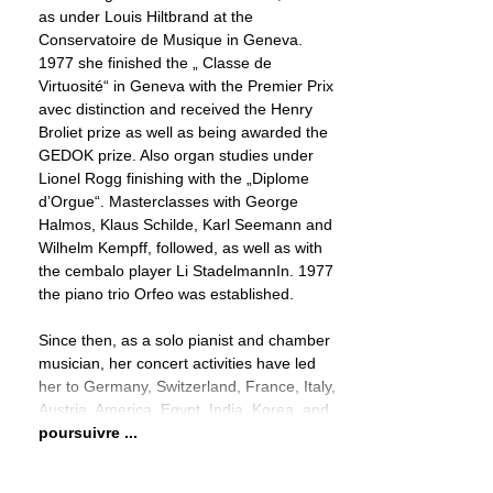
as under Louis Hiltbrand at the
Conservatoire de Musique in Geneva.
1977 she finished the „ Classe de
Virtuosité“ in Geneva with the Premier Prix
avec distinction and received the Henry
Broliet prize as well as being awarded the
GEDOK prize. Also organ studies under
Lionel Rogg finishing with the „Diplome
d’Orgue“. Masterclasses with George
Halmos, Klaus Schilde, Karl Seemann and
Wilhelm Kempff, followed, as well as with
the cembalo player Li StadelmannIn. 1977
the piano trio Orfeo was established.
Since then, as a solo pianist and chamber
musician, her concert activities have led
her to Germany, Switzerland, France, Italy,
Austria, America, Egypt, India, Korea, and
poursuivre ...