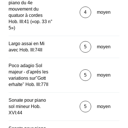
piano du 4e
mouvement du
4
moyen
quatuor à cordes
Hob. III:41 («op. 33 n°
5»)
Largo assai en Mi
5
moyen
avec Hob. III:74II
Poco adagio Sol
majeur - d'aprés les
5
moyen
variations sur"Gott
erhalte" Hob. III:77II
Sonate pour piano
sol mineur Hob.
5
moyen
XVI:44