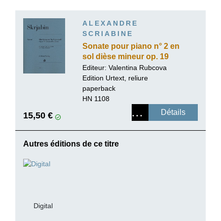
ALEXANDRE
SCRIABINE
Sonate pour piano n° 2 en
sol dièse mineur op. 19
(Sonate-Fantaisie)
Editeur:
Valentina Rubcova
Edition Urtext, reliure
paperback
HN 1108
Détails
15,50 €
Autres éditions de ce titre
Digital