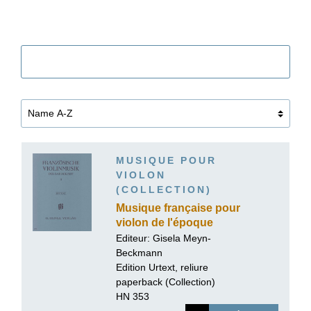
Filtre
MUSIQUE POUR
VIOLON
(COLLECTION)
Musique française pour
violon de l'époque
baroque, volume II
Editeur:
Gisela Meyn-
Beckmann
Edition Urtext, reliure
paperback (Collection)
HN 353