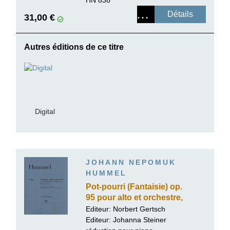
paperback
HN 838
Détails
31,00 €
Autres éditions de ce titre
Digital
JOHANN NEPOMUK
HUMMEL
Pot-pourri (Fantaisie) op.
95 pour alto et orchestre,
version pour violoncelle
Editeur:
Norbert Gertsch
Editeur:
Johanna Steiner