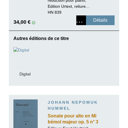
réduction pour piano,
Edition Urtext, reliure
paperback
HN 839
Détails
34,00 €
Autres éditions de ce titre
Digital
JOHANN NEPOMUK
HUMMEL
Sonate pour alto en Mi
bémol majeur op. 5 n° 3