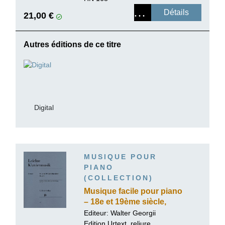
Détails
21,00 €
Autres éditions de ce titre
Digital
MUSIQUE POUR
PIANO
(COLLECTION)
Musique facile pour piano
– 18e et 19ème siècle,
volume I
Editeur: Walter Georgii
Edition Urtext, reliure