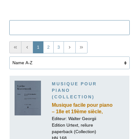
Filtre
1
2
3
MUSIQUE POUR
PIANO
(COLLECTION)
Musique facile pour piano
– 18e et 19ème siècle,
volume II
Editeur: Walter Georgii
Edition Urtext, reliure
paperback (Collection)
HN 168