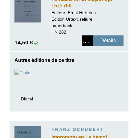
15 D 760
(Wandererfantasie)
Editeur:
Ernst Herttrich
Edition Urtext, reliure
paperback
HN 282
Détails
14,50 €
Autres éditions de ce titre
Digital
FRANZ SCHUBERT
Impromptu en La bémol