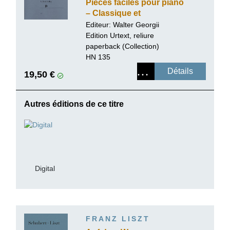
Pièces faciles pour piano
– Classique et
Romantique, volume II
Editeur: Walter Georgii
Edition Urtext, reliure
paperback (Collection)
HN 135
Détails
19,50 €
Autres éditions de ce titre
Digital
FRANZ LISZT