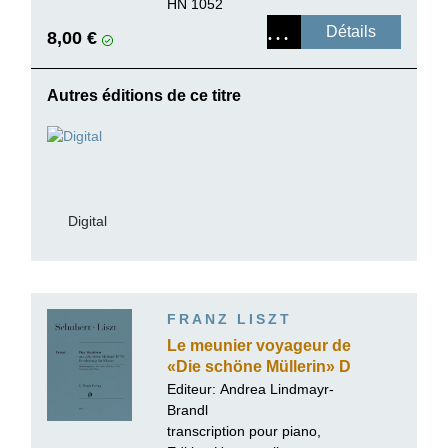
paperback
HN 1052
Détails
8,00 €
Autres éditions de ce titre
Digital
FRANZ LISZT
Le meunier voyageur de
«Die schöne Müllerin» D
795
Editeur:
Andrea Lindmayr-
Brandl
transcription pour piano,