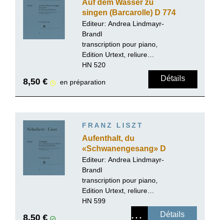
Auf dem Wasser zu
singen (Barcarolle) D 774
Editeur:
Andrea Lindmayr-
Brandl
transcription pour piano,
Edition Urtext, reliure
paperback
HN 520
Détails
8,50 €
en préparation
FRANZ LISZT
Aufenthalt, du
«Schwanengesang» D
957
Editeur:
Andrea Lindmayr-
Brandl
transcription pour piano,
Edition Urtext, reliure
paperback
HN 599
Détails
8,50 €