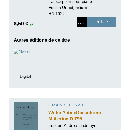
transcription pour piano,
Edition Urtext, reliure
paperback
HN 1022
Détails
8,50 €
Autres éditions de ce titre
Digital
FRANZ LISZT
Wohin? de «Die schöne
Müllerin» D 795
Editeur:
Andrea Lindmayr-