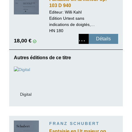
103 D 940
Editeur:
Willi Kahl
Edition Urtext sans
indications de doigtés,
reliure paperback
HN 180
Détails
18,00 €
Autres éditions de ce titre
Digital
FRANZ SCHUBERT
Fantaisie en Ut majeur op.