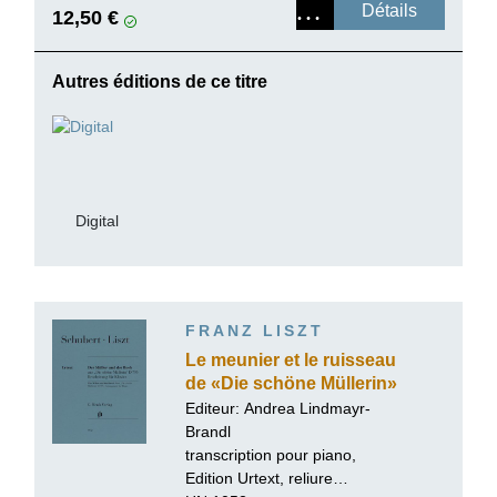
Détails
12,50 €
Autres éditions de ce titre
Digital
FRANZ LISZT
Le meunier et le ruisseau
de «Die schöne Müllerin»
D 795
Editeur:
Andrea Lindmayr-
Brandl
transcription pour piano,
Edition Urtext, reliure