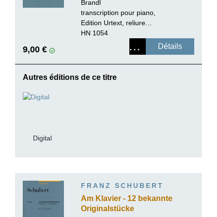
Brandl
transcription pour piano,
Edition Urtext, reliure
paperback
HN 1054
Détails
9,00 €
Autres éditions de ce titre
Digital
FRANZ SCHUBERT
Am Klavier - 12 bekannte
Originalstücke