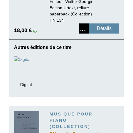
Romantique, volume I
Editeur: Walter Georgii
Edition Urtext, reliure
paperback (Collection)
HN 134
Détails
18,00 €
Autres éditions de ce titre
Digital
MUSIQUE POUR
PIANO
(COLLECTION)