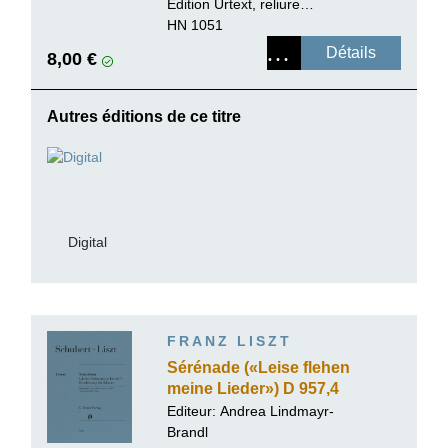
Edition Urtext, reliure
paperback
HN 1051
Détails
8,00 €
Autres éditions de ce titre
Digital
FRANZ LISZT
Sérénade («Leise flehen
meine Lieder») D 957,4
Editeur:
Andrea Lindmayr-
Brandl