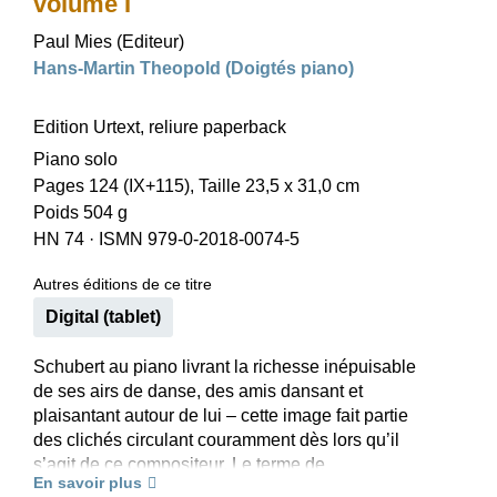
volume I
Paul Mies (Editeur)
Hans-Martin Theopold (Doigtés piano)
Edition Urtext, reliure paperback
Piano solo
Pages 124 (IX+115), Taille 23,5 x 31,0 cm
Poids 504 g
HN 74
·
ISMN 979-0-2018-0074-5
Autres éditions de ce titre
Digital (tablet)
Schubert au piano livrant la richesse inépuisable
de ses airs de danse, des amis dansant et
plaisantant autour de lui – cette image fait partie
des clichés circulant couramment dès lors qu’il
s’agit de ce compositeur. Le terme de
En savoir plus
«Schubertiades» inventé pour l’illustrer est