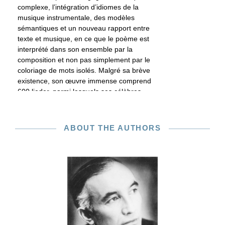
complexe, l’intégration d’idiomes de la
musique instrumentale, des modèles
sémantiques et un nouveau rapport entre
texte et musique, en ce que le poème est
interprété dans son ensemble par la
composition et non pas simplement par le
coloriage de mots isolés. Malgré sa brève
existence, son œuvre immense comprend
600 lieder, parmi lesquels ses célèbres
deux cycles; 7 symphonies achevées,
plusieurs symphonies inachevées (dont l’
«Inachevée» en Si mineur) et d’autres
ABOUT THE AUTHORS
œuvres pour orchestre; de nombreuses
œuvres de musique de chambre, 14
sonates achevées pour piano, plusieurs
sonates inachevées et autres
compositions pour piano, des danses pour
piano et œuvres pour piano à quatre
mains; 6 messes et autres compositions
spirituelles; de nombreuses pièces pour
chœur ou ensembles vocaux, avant tout