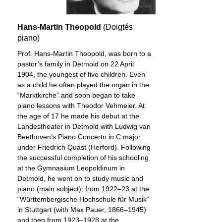
pour voix d’hommes. Bien qu’il ait aussi
contribué au genre du théâtre musical et
que ses amis lui aient prédit une carrière
Hans-Martin Theopold
(Doigtés
de compositeur d’opéra, seuls deux de
piano)
ses 10 opéras achevés furent exécutés de
Prof. Hans-Martin Theopold, was born to a
son vivant ainsi que la musique de scène
pastor’s family in Detmold on 22 April
pour «Rosamunde».
1904, the youngest of five children. Even
poursuivre ...
as a child he often played the organ in the
“Marktkirche” and soon began to take
piano lessons with Theodor Vehmeier. At
the age of 17 he made his debut at the
Landestheater in Detmold with Ludwig van
Beethoven’s Piano Concerto in C major
under Friedrich Quast (Herford). Following
the successful completion of his schooling
at the Gymnasium Leopoldinum in
Detmold, he went on to study music and
piano (main subject): from 1922–23 at the
“Württembergische Hochschule für Musik”
in Stuttgart (with Max Pauer, 1866–1945)
and then from 1923–1928 at the