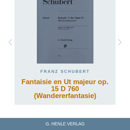
FRANZ SCHUBERT
Fantaisie en Ut majeur op.
15 D 760
(Wandererfantasie)
G. HENLE VERLAG