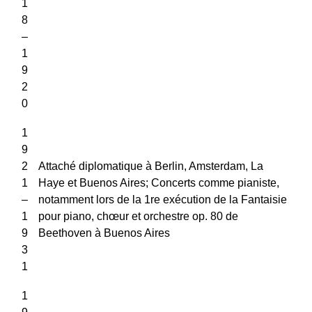
1
8
–
1
9
2
0
1
9
2
Attaché diplomatique à Berlin, Amsterdam, La
1
Haye et Buenos Aires; Concerts comme pianiste,
–
notamment lors de la 1re exécution de la Fantaisie
1
pour piano, chœur et orchestre op. 80 de
9
Beethoven à Buenos Aires
3
1
1