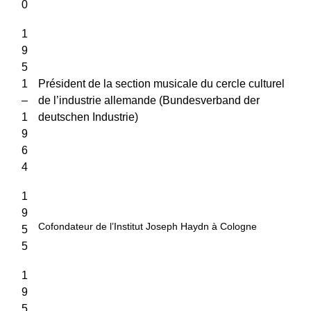
0
1
9
5
1
Président de la section musicale du cercle culturel
–
de l’industrie allemande (Bundesverband der
1
deutschen Industrie)
9
6
4
1
9
Cofondateur de l’Institut Joseph Haydn à Cologne
5
5
1
9
5