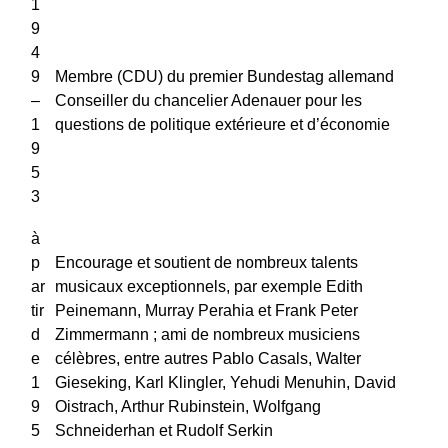
1
9
4
9
Membre (CDU) du premier Bundestag allemand
–
Conseiller du chancelier Adenauer pour les
1
questions de politique extérieure et d’économie
9
5
3
à
p
Encourage et soutient de nombreux talents
ar
musicaux exceptionnels, par exemple Edith
tir
Peinemann, Murray Perahia et Frank Peter
d
Zimmermann ; ami de nombreux musiciens
e
célèbres, entre autres Pablo Casals, Walter
1
Gieseking, Karl Klingler, Yehudi Menuhin, David
9
Oistrach, Arthur Rubinstein, Wolfgang
5
Schneiderhan et Rudolf Serkin