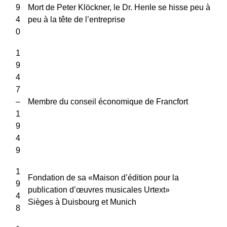
9
Mort de Peter Klöckner, le Dr. Henle se hisse peu à
4
peu à la tête de l’entreprise
0
1
9
4
7
–
Membre du conseil économique de Francfort
1
9
4
9
1
Fondation de sa «Maison d’édition pour la
9
publication d’œuvres musicales Urtext»
4
Sièges à Duisbourg et Munich
8