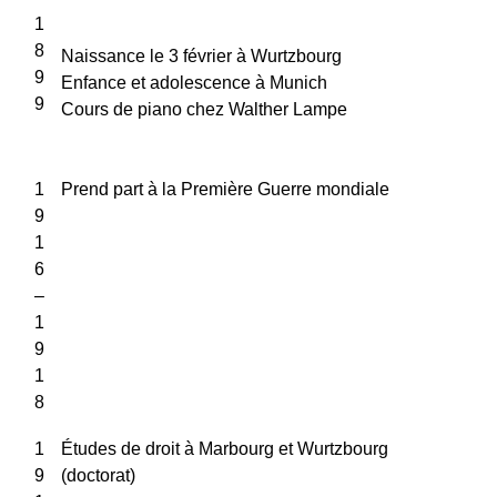
1
8
Naissance le 3 février à Wurtzbourg
9
Enfance et adolescence à Munich
9
Cours de piano chez Walther Lampe
1
Prend part à la Première Guerre mondiale
9
1
6
–
1
9
1
8
1
Études de droit à Marbourg et Wurtzbourg
9
(doctorat)