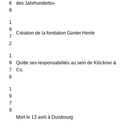
6
des Jahrhunderts»
8
1
9
Création de la fondation Günter Henle
7
2
1
9
Quitte ses responsabilités au sein de Klöckner &
7
Co.
6
1
9
7
9
Mort le 13 avril à Duisbourg