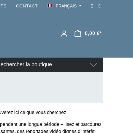
NTS
CONTACT
FRANÇAIS
0,00 €*
echercher la boutique
verez ici ce que vous cherchez :
pendant une longue période – lisez et parcourez
ssantes, des reportages vidéo dignes d'intérêt