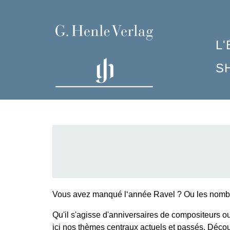
L
S
P
C
F
C
Q
C
M
I
G
R
P
H
L
P
G
S
P
A
S
A
C
7
H
Vous avez manqué l‘année Ravel ? Ou les nombre
H
N
Qu'il s'agisse d'anniversaires de compositeurs 
O
H
ici nos thèmes centraux actuels et passés. Découv