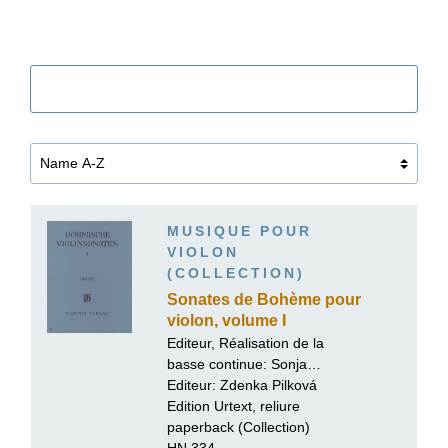
Filtre
MUSIQUE POUR
VIOLON
(COLLECTION)
Sonates de Bohème pour
violon, volume I
Editeur, Réalisation de la
basse continue:
Sonja
Gerlach
Editeur: Zdenka Pilková
Edition Urtext, reliure
paperback (Collection)
HN 334