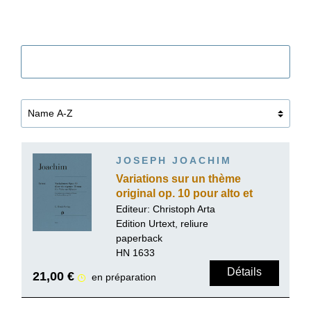
Filtre
JOSEPH JOACHIM
Variations sur un thème
original op. 10 pour alto et
piano
Editeur: Christoph Arta
Edition Urtext, reliure
paperback
HN 1633
Détails
21,00 €
en préparation