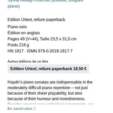
Sylvia Hewig-Tröscher (Editeur, Doigtés
piano)
Edition Urtext, reliure paperback
Piano solo
Édition en anglais
Pages 49 (V+44), Taille 23,5 x 31,0 cm
Poids 218 g
HN 1817
·
ISMN 979-0-2018-1817-7
Autres éditions de ce titre
Edition Urtext, reliure paperback 18,50 €
Haydn’s piano sonatas are indispensable in the
moderately difficult piano repertoire – not just
because of their sheer playability, but also
because of their humour and inventiveness.
Besides several easy individual movements, our
En savoir plus
volume also includes two complete sonatas so