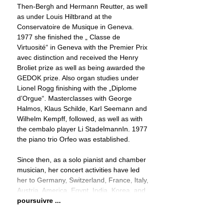
Then-Bergh and Hermann Reutter, as well
as under Louis Hiltbrand at the
Conservatoire de Musique in Geneva.
1977 she finished the „ Classe de
Virtuosité“ in Geneva with the Premier Prix
avec distinction and received the Henry
Broliet prize as well as being awarded the
GEDOK prize. Also organ studies under
Lionel Rogg finishing with the „Diplome
d’Orgue“. Masterclasses with George
Halmos, Klaus Schilde, Karl Seemann and
Wilhelm Kempff, followed, as well as with
the cembalo player Li StadelmannIn. 1977
the piano trio Orfeo was established.
Since then, as a solo pianist and chamber
musician, her concert activities have led
her to Germany, Switzerland, France, Italy,
Austria, America, Egypt, India, Korea, and
poursuivre ...