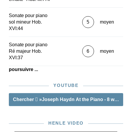
Sonate pour piano
sol mineur Hob.
5
moyen
XVI:44
Sonate pour piano
Ré majeur Hob.
6
moyen
XVI:37
poursuivre ...
YOUTUBE
Chercher
»Joseph Haydn At the Piano - 8 well-know
HENLE VIDEO