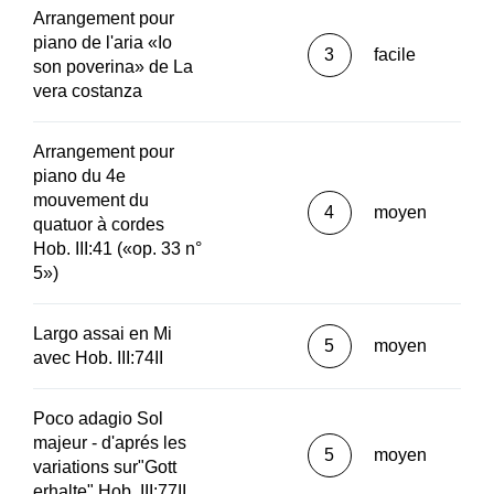
Arrangement pour
piano de l'aria «Io
3
facile
son poverina» de La
vera costanza
Arrangement pour
piano du 4e
mouvement du
4
moyen
quatuor à cordes
Hob. III:41 («op. 33 n°
5»)
Largo assai en Mi
5
moyen
avec Hob. III:74II
Poco adagio Sol
majeur - d'aprés les
5
moyen
variations sur"Gott
erhalte" Hob. III:77II