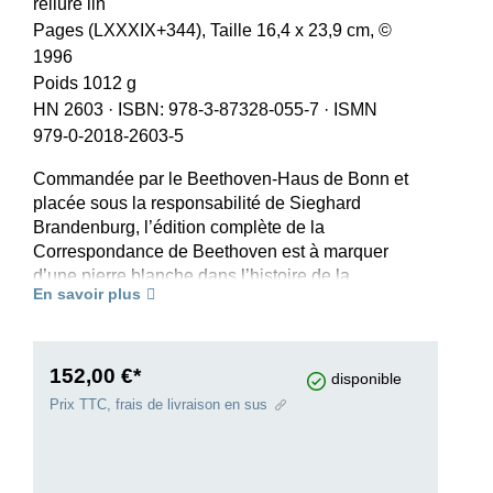
reliure lin
Pages (LXXXIX+344), Taille 16,4 x 23,9 cm, ©
1996
Poids 1012 g
HN 2603
·
ISBN: 978-3-87328-055-7
·
ISMN
979-0-2018-2603-5
Commandée par le Beethoven-Haus de Bonn et
placée sous la responsabilité de Sieghard
Brandenburg, l’édition complète de la
Correspondance de Beethoven est à marquer
d’une pierre blanche dans l’histoire de la
En savoir plus
recherche beethovénienne. Elle constitue en
effet la première édition complète en langue
allemande réalisée d’après des critères
scientifiques modernes et abondamment
152,00 €*
disponible
commentée. Elle comprend toutes les lettres de
Prix TTC, frais de livraison en sus
Beethoven connues à ce jour (1789 lettres
primaires), toutes les lettres qui lui furent
adressées (370 lettres secondaires), ainsi que de