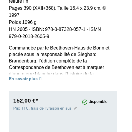
reliure lin
Pages 390 (XXII+368), Taille 16,4 x 23,9 cm, ©
1997
Poids 1096 g
HN 2605
·
ISBN: 978-3-87328-057-1
·
ISMN
979-0-2018-2605-9
Commandée par le Beethoven-Haus de Bonn et
placée sous la responsabilité de Sieghard
Brandenburg, l’édition complète de la
Correspondance de Beethoven est à marquer
d’une pierre blanche dans l’histoire de la
En savoir plus
recherche beethovénienne. Elle constitue en
effet la première édition complète en langue
allemande réalisée d’après des critères
scientifiques modernes et abondamment
152,00 €*
disponible
commentée. Elle comprend toutes les lettres de
Prix TTC, frais de livraison en sus
Beethoven connues à ce jour (1789 lettres
primaires), toutes les lettres qui lui furent
adressées (370 lettres secondaires), ainsi que de