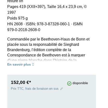
reliure lin
Pages 419 (XXII+397), Taille 16,4 x 23,9 cm, ©
1997
Poids 975 g
HN 2608
·
ISBN: 978-3-87328-060-1
·
ISMN
979-0-2018-2608-0
Commandée par le Beethoven-Haus de Bonn et
placée sous la responsabilité de Sieghard
Brandenburg, l’édition complète de la
Correspondance de Beethoven est à marquer
d’une pierre blanche dans l’histoire de la
En savoir plus
recherche beethovénienne. Elle constitue en
effet la première édition complète en langue
allemande réalisée d’après des critères
scientifiques modernes et abondamment
152,00 €*
disponible
commentée. Elle comprend toutes les lettres de
Prix TTC, frais de livraison en sus
Beethoven connues à ce jour (1789 lettres
primaires), toutes les lettres qui lui furent
adressées (370 lettres secondaires), ainsi que de