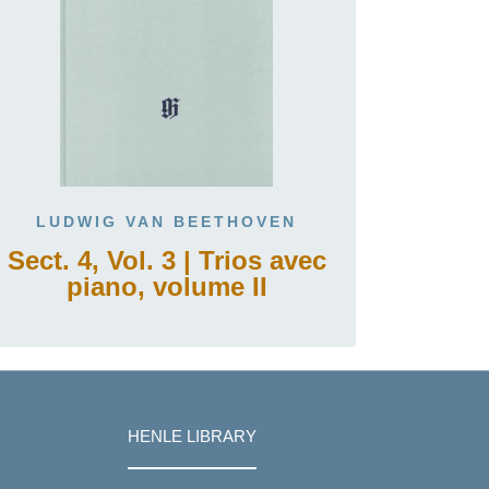
LUDWIG VAN BEETHOVEN
Sect. 4, Vol. 3 | Trios avec
piano, volume II
HENLE LIBRARY