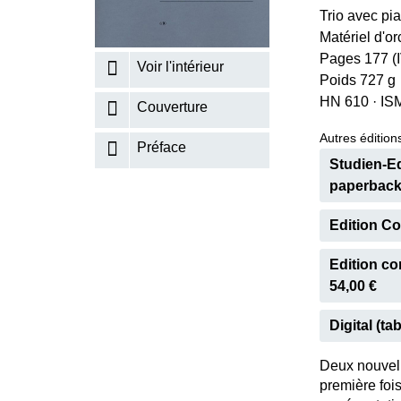
Trio avec pi
K
Matériel d'o
R
Pages 177 (I
Voir l'intérieur
Poids 727 g
HN 610
·
IS
Couverture
Autres éditions
Préface
Studien-Edi
paperback
Edition Com
Edition co
54,00 €
Digital (tab
Deux nouvel
première foi