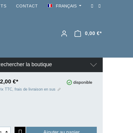
NTS
CONTACT
FRANÇAIS
0,00 €*
echercher la boutique
2,00 €*
disponible
ix TTC, frais de livraison en sus
Ajouter au panier