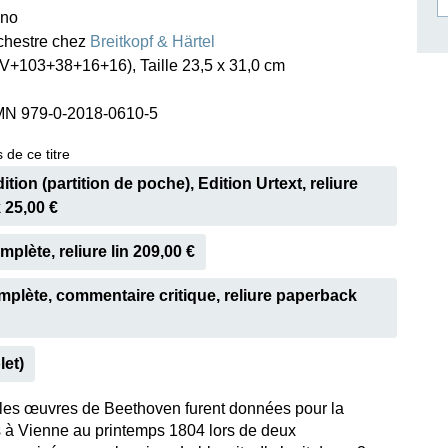
ano
ISSIN THE COMPOSER
rchestre chez
Breitkopf & Härtel
ICHARD STRAUSS
V+103+38+16+16), Taille 23,5 x 31,0 cm
MN 979-0-2018-0610-5
 de ce titre
tion (partition de poche), Edition Urtext, reliure
 25,00 €
plète, reliure lin 209,00 €
mplète, commentaire critique, reliure paperback
let)
les œuvres de Beethoven furent données pour la
s à Vienne au printemps 1804 lors de deux