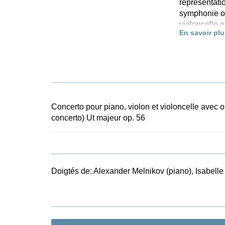
représentatio
symphonie op.
violoncelle 
En savoir plu
ainsi l’oppo
tandis que c
quelques amé
publique du 
ans plus tar
l’œuvre appar
symphonique.
Concerto pour piano, violon et violoncelle avec or
sur la parti
concerto) Ut majeur op. 56
également pr
l’éditeur don
relativement
Doigtés de:
Alexander Melnikov (piano), Isabelle