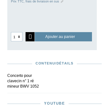
Prix TTC, frais de livraison en sus
peut-être le préféré – ne serait-ce que par ses
premier et dernier mouvements pleins d’élan,
ainsi que par sa partie de soliste
impressionnante. Le matériel d’exécution répond
à toutes les attentes: un conducteur clairement
présenté et des parties orchestrales conçues
Ajouter au panier
pour la pratique qui peuvent être acquises
ensemble ou séparément à un prix raisonnable.
Pleins feux sur le Concerto en ré mineur de Bach
en édition Henle Urtext!
CONTENU/DÉTAILS
Concerto pour
clavecin n° 1 ré
mineur BWV 1052
YOUTUBE