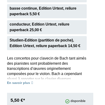
basse continue, Edition Urtext, reliure
paperback 5,50 €
conducteur, Edition Urtext, reliure
paperback 25,00 €
Studien-Edition (partition de poche),
Edition Urtext, reliure paperback 14,50 €
Les concertos pour clavecin de Bach tant aimés
des pianistes sont probablement des
transcriptions d’œuvres originellement
composées pour le violon. Bach a cependant
réussi à reporter sur le clavier diverses
En savoir plus
spécificités de la technique violonistique avec un
tel raffinement que même la plupart des pianistes
contemporains considèrent ces concertos
comme une partie indissociable de leur
5,50 €*
disponible
répertoire. Le premier concerto en ré mineur est