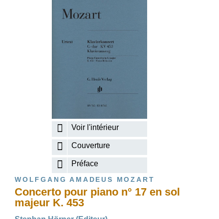
Voir l'intérieur
Couverture
Préface
WOLFGANG AMADEUS MOZART
Concerto pour piano n° 17 en sol
majeur K. 453