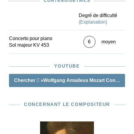
CONTENU/DÉTAILS
éditée par un expert et élaborée selon des
directives éditoriales préalablement définies.
Leur travail s’effectue essentiellement sur la
Degré de difficulté
base de la source principale que représentent
(Explanation)
les partitions autographes du compositeur. Dans
certains cas, les dites partitions n’étaient pas
Concerto pour piano
encore disponibles lors de la réalisation des
6
moyen
Sol majeur KV 453
éditions précédentes. On sait d’autre part
aujourd’hui qu’à côté des autographes de
Mozart, les premières copies des parties et
YOUTUBE
éditions renferment des informations décisives
sur le texte. Publiés en coopération avec
Breitkopf & Härtel, les concertos pour piano de
Chercher
»Wolfgang Amadeus Mozart Concerto pour
Mozart en édition Urtext sont non seulement
présentés sous la forme, séduisante et d’un prix
modique, de réductions pour piano, mais
CONCERNANT LE COMPOSITEUR
ensemble avec les partitions d’orchestre
correspondantes, ainsi que les parties
instrumentales et les partitions d’étude. Ceci
garantit que cette nouvelle édition d’envergure
soit utilisée au maximum, de multiples façons,