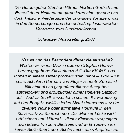
Die Herausgeber Stephan Hörner, Norbert Gertsch und
Ernst-Günter Heinemann garantieren eine genaue und
doch kritische Wiedergabe der originalen Vorlagen, was
in den Bemerkungen und den unbedingt lesenswerten
Vorworten zum Ausdruck kommt.
Schweizer Musikzeitung, 2007
Was ist nun das Besondere dieser Neuausgabe?
Werfen wir einen Blick in das von Stephan Hörner
herausgegebene Klavierkonzert G-Dur KV 453, das
Mozart in einem seiner produktivsten Jahre – 1784 – für
seine Schülerin Barbara von Ployer schrieb. Zunächst
fällt einmal das gegenüber älteren Ausgaben
aufgelockert und großzügiger dimensionierte Satzbild
auf – András Schiff verzichtet in seinem Klavierauszug
auf den Ehrgeiz, wirklich jeden Mittelstimmeneinsatz der
zweiten Violine oder affirmative Hornrufe in den
Klaviersatz zu übernehmen. Der Mut zur Lücke wirkt
erfrischend und klärend – dieser Klavierauszug eignet
sich tatsächlich zum Blattspiel und wirkt zugleich an
keiner Stelle überladen. Schön auch, dass Angaben zur