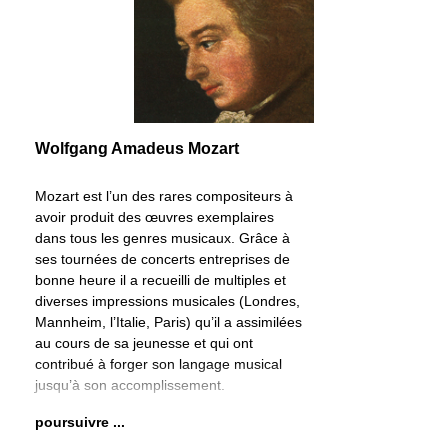
notamment pour l’étude de l’Urtext confirmé de la
partie soliste, établi selon l’état actuel de la
recherche musicologique, pour l’exécution du
concerto avec un deuxième pianiste, jouant à
partir d’une réduction pour piano facilement
déchiffrable et offrant d’excellentes sonorités,
Wolfgang Amadeus Mozart
pour l’étude et la lecture de la partition de poche,
et enfin pour l’exécution avec un orchestre doté
d’un matériel nouvellement élaboré. Un
Mozart est l’un des rares compositeurs à
lancement de projet des plus dignes en cette
avoir produit des œuvres exemplaires
année 2006, l’année Mozart.
dans tous les genres musicaux. Grâce à
ses tournées de concerts entreprises de
bonne heure il a recueilli de multiples et
diverses impressions musicales (Londres,
Mannheim, l’Italie, Paris) qu’il a assimilées
au cours de sa jeunesse et qui ont
contribué à forger son langage musical
jusqu’à son accomplissement.
poursuivre ...