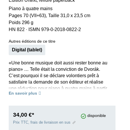
Edition Urtext, reliure paperback
Piano à quatre mains
Pages 70 (VII+63), Taille 31,0 x 23,5 cm
Poids 296 g
HN 822
·
ISMN 979-0-2018-0822-2
Autres éditions de ce titre
Digital (tablet)
«Une bonne musique doit aussi rester bonne au
piano» … Telle était la conviction de Dvorák.
C’est pourquoi il se déclare volontiers prêt à
satisfaire la demande de son éditeur et réalise
une réduction pour piano à quatre mains à partir
En savoir plus
de la version originale du trio Dumky. La version
pour piano devait non seulement rendre la
substance musicale, mais aussi tirer parti des
possibilités de cette formation sur le plan de la
34,00 €*
disponible
sonorité; comme le dit Dvorák, «une tâche ardue
Prix TTC, frais de livraison en sus
que je suis le seul en mesure de réaliser». Et en