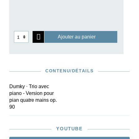
effet il s’est acquitté magistralement de cette
tâche: le trio original est devenu une œuvre à
part entière tenant compte de la sonorité
pianistique spécifique dans les figures
d’accompagnement, les notations dynamiques et
Ajouter au panier
l’accentuation rythmique. De plus, cette version
est aisément jouable et réjouissante pour tout
duo pianistique! (Le trio original est disponible
sous la ref. HN 799.)
CONTENU/DÉTAILS
Dumky · Trio avec
piano - Version pour
pian quatre mains op.
90
YOUTUBE