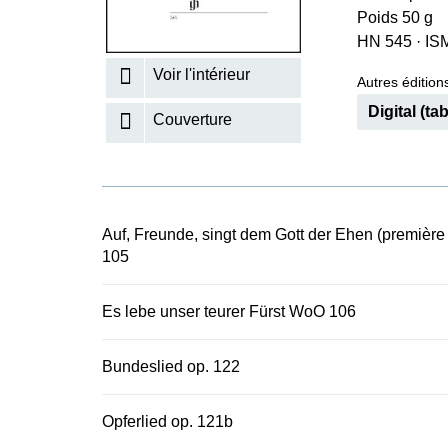
Poids 50 g
K
HN 545
·
IS
R
Voir l'intérieur
Autres éditions
Digital (tab
Couverture
Auf, Freunde, singt dem Gott der Ehen (premièr
105
Es lebe unser teurer Fürst WoO 106
Bundeslied op. 122
Opferlied op. 121b