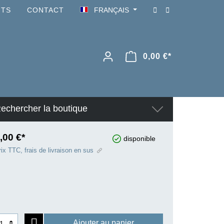
NTS
CONTACT
FRANÇAIS
0,00 €*
echercher la boutique
,00 €*
disponible
ix TTC, frais de livraison en sus
Ajouter au panier