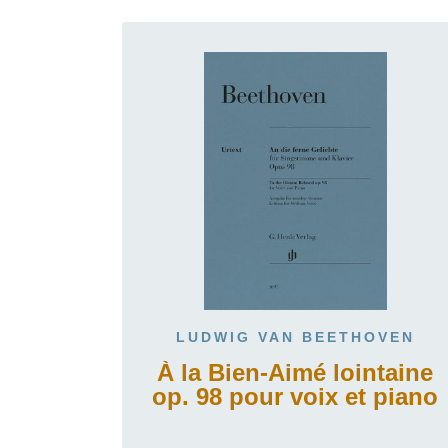
LUDWIG VAN BEETHOVEN
À la Bien-Aimé lointaine
op. 98 pour voix et piano