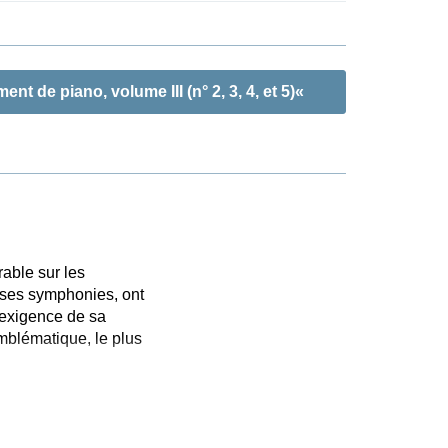
de piano, volume III (n° 2, 3, 4, et 5)«
able sur les
r ses symphonies, ont
 exigence de sa
emblématique, le plus