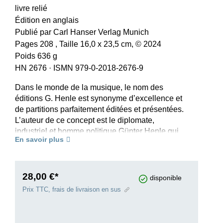
livre relié
Édition en anglais
Publié par Carl Hanser Verlag Munich
Pages 208 , Taille 16,0 x 23,5 cm, © 2024
Poids 636 g
HN 2676
·
ISMN 979-0-2018-2676-9
Dans le monde de la musique, le nom des
éditions G. Henle est synonyme d’excellence et
de partitions parfaitement éditées et présentées.
L’auteur de ce concept est le diplomate,
industriel et homme politique Günter Henle qui
En savoir plus
était également un pianiste hors pair. En 1948, il
fonda sa maison d’édition qui propose
aujourd’hui près de 1500 titres, de l’époque
baroque à l’époque moderne classique. À
28,00 €*
disponible
l’occasion du 75e anniversaire de la maison
Prix TTC, frais de livraison en sus
d’édition, son histoire est publiée chez Carl
Hanser à Munich: elle raconte les débuts
improvisés, l’évolution de sa ligne éditoriale et