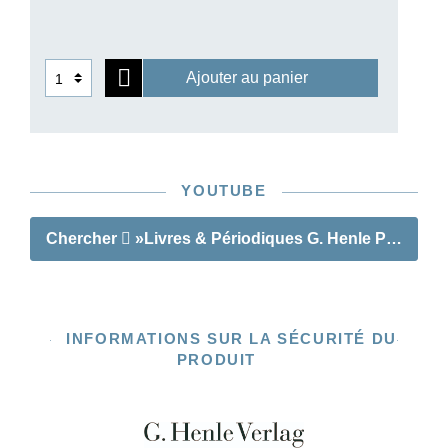
son succès international, mais aussi les grands
artistes étroitement liés à la maison et à son
fondateur tels que Yehudi Menuhin et Rudolf
Ajouter au panier
Serkin. Günter Henle était loin d’imaginer qu’un
jour, son nom figurerait sur des partitions
numériques affichées sur une tablette. Mais il
serait heureux de voir que ses idées continuent à
vivre aujourd’hui.
YOUTUBE
Chercher
»Livres & Périodiques G. Henle Publisher
INFORMATIONS SUR LA SÉCURITÉ DU
PRODUIT