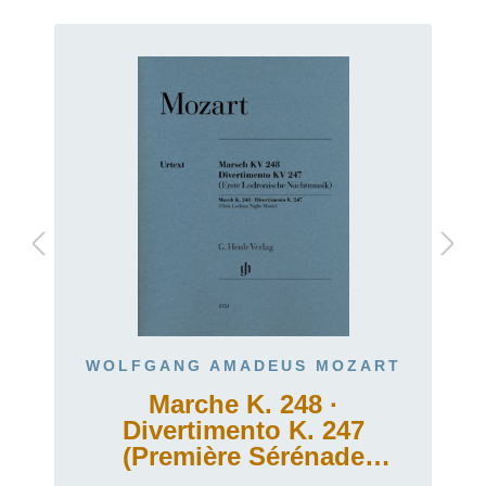
WOLFGANG AMADEUS MOZART
Marche K. 248 ·
e
Divertimento K. 247
(Première Sérénade
Lodron)