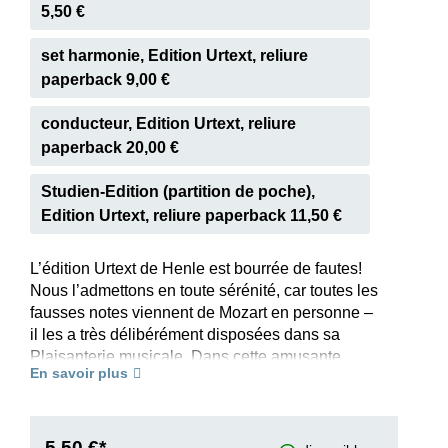
5,50 €
set harmonie, Edition Urtext, reliure
paperback 9,00 €
conducteur, Edition Urtext, reliure
paperback 20,00 €
Studien-Edition (partition de poche),
Edition Urtext, reliure paperback 11,50 €
L’édition Urtext de Henle est bourrée de fautes!
Nous l’admettons en toute sérénité, car toutes les
fausses notes viennent de Mozart en personne –
il les a très délibérément disposées dans sa
Plaisanterie musicale. Dans cette amusante
En savoir plus
drôlerie, Mozart parodie, mais non pas en
premier lieu, les musiciens qui jouent faux (le
titre ajouté par la suite de «Sextuor des
musiciens de village» n’est pas de lui). Cette
5,50 €*