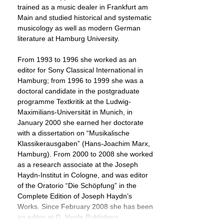
trained as a music dealer in Frankfurt am
Main and studied historical and systematic
musicology as well as modern German
literature at Hamburg University.
From 1993 to 1996 she worked as an
editor for Sony Classical International in
Hamburg; from 1996 to 1999 she was a
doctoral candidate in the postgraduate
programme Textkritik at the Ludwig-
Maximilians-Universität in Munich, in
January 2000 she earned her doctorate
with a dissertation on “Musikalische
Klassikerausgaben” (Hans-Joachim Marx,
Hamburg). From 2000 to 2008 she worked
as a research associate at the Joseph
Haydn-Institut in Cologne, and was editor
of the Oratorio “Die Schöpfung” in the
Complete Edition of Joseph Haydn’s
Works. Since February 2008 she has been
an editor at G. Henle Publishers