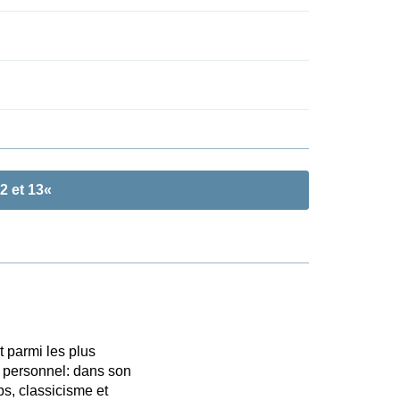
2 et 13«
t parmi les plus
 personnel: dans son
ps, classicisme et