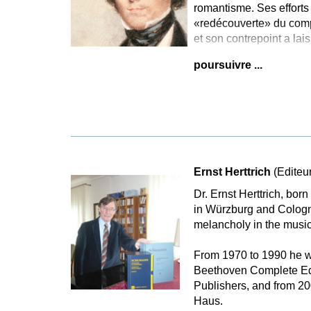
romantisme. Ses efforts
«redécouverte» du compo
et son contrepoint a la
poursuivre ...
Ernst Herttrich
(Editeur
Dr. Ernst Herttrich, bor
in Würzburg and Cologne
melancholy in the music
From 1970 to 1990 he wa
Beethoven Complete Edi
Publishers, and from 2
Haus.