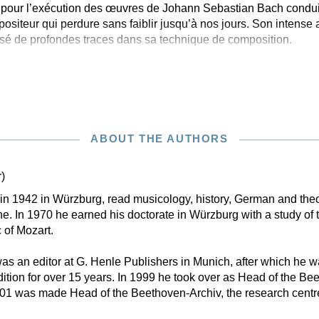
 pour l’exécution des œuvres de Johann Sebastian Bach conduis
siteur qui perdure sans faiblir jusqu’à nos jours. Son intense 
issé de profondes traces dans sa technique de composition.
ABOUT THE AUTHORS
)
n in 1942 in Würzburg, read musicology, history, German and theo
. In 1970 he earned his doctorate in Würzburg with a study of 
 of Mozart.
s an editor at G. Henle Publishers in Munich, after which he w
tion for over 15 years. In 1999 he took over as Head of the B
001 was made Head of the Beethoven-Archiv, the research centr