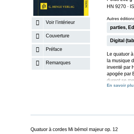
HN 9270
·
I
K
R
Autres éditions
Voir l'intérieur
parties, Ed
Couverture
Digital (tab
Préface
Le quatuor à
la musique d
Remarques
inventé par 
apogée par B
durent se me
En savoir plu
tout particu
comme un «cl
quatuor en l
particulière
fin de l’été 
des quatuors
connaissance
Quatuor à cordes Mi bémol majeur op. 12
ans plus tar