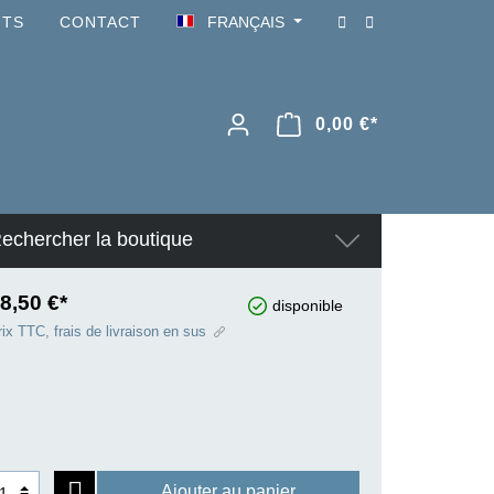
NTS
CONTACT
FRANÇAIS
0,00 €*
echercher la boutique
8,50 €*
disponible
ix TTC, frais de livraison en sus
Ajouter au panier