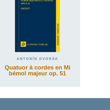
ANTONÍN DVORÁK
Quatuor à cordes en Mi
bémol majeur op. 51