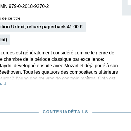
SMN 979-0-2018-9270-2
ISSIN THE COMPOSER
ICHARD STRAUSS
 de ce titre
ition Urtext, reliure paperback 41,00 €
let)
 cordes est généralement considéré comme le genre de
e chambre de la période classique par excellence:
Haydn, développé ensuite avec Mozart et déjà porté à son
eethoven. Tous les quatuors des compositeurs ultérieurs
surer à l’aune des œuvres de ces trois maîtres. Cela est
s
lièrement vrai pour Mendelssohn qui fut toujours considéré
assique romantique». On dit d’ailleurs souvent de son
a mineur op. 13 qu’il présente des accents beethoveniens
ment prononcés. Mendelssohn composa ce quatuor à la
et au cours de l’automne 1827, soit peu après la parution
CONTENU/DÉTAILS
 tardifs de Beethoven dont il avait certainement eu
. Le quatuor en Mi bémol majeur op. 12 vit le jour deux
d, lors de son premier voyage en Angleterre.