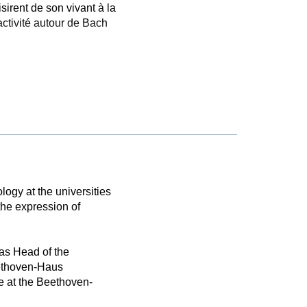
irent de son vivant à la
activité autour de Bach
logy at the universities
the expression of
as Head of the
eethoven-Haus
e at the Beethoven-