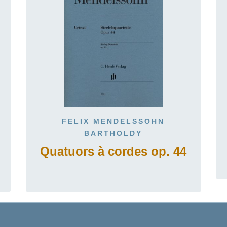
FELIX MENDELSSOHN
BARTHOLDY
Quatuors à cordes op. 44