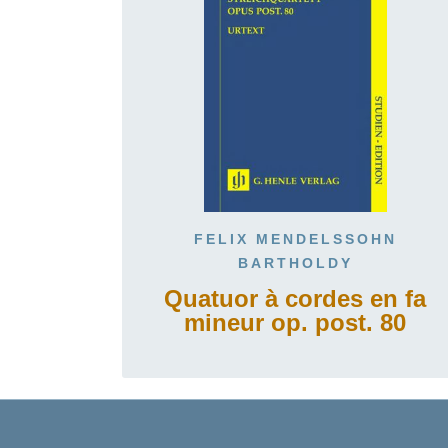
FELIX MENDELSSOHN
BARTHOLDY
Quatuor à cordes en fa
mineur op. post. 80