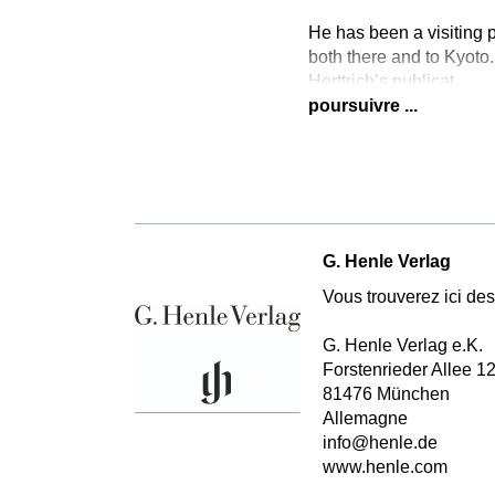
He has been a visiting p
both there and to Kyoto.
Herttrich’s publicat
poursuivre ...
G. Henle Verlag
Vous trouverez ici des 
G. Henle Verlag e.K.
Forstenrieder Allee 1
81476 München
Allemagne
info@henle.de
www.henle.com