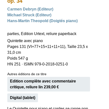
op. 34
Carmen Debryn (Editeur)
Michael Struck (Editeur)
Hans-Martin Theopold (Doigtés piano)
parties, Edition Urtext, reliure paperback
Quintette avec piano
Pages 131 (VI+77+15+11+11+11), Taille 23,5 x
31,0 cm
Poids 547 g
HN 251
·
ISMN 979-0-2018-0251-0
Autres éditions de ce titre
Edition complète avec commentaire
critique, reliure lin 239,00 €
Digital (tablet)
Le Quintette pour piano et cordes se range non