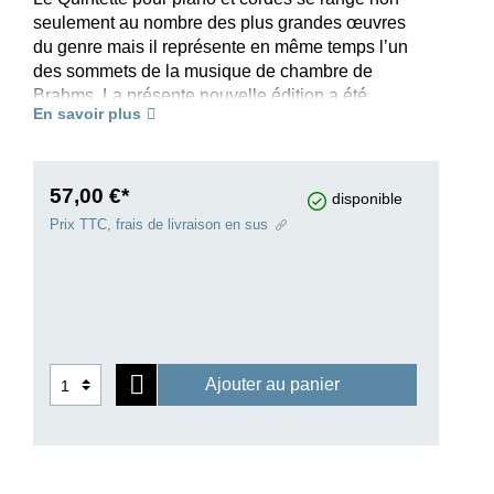
seulement au nombre des plus grandes œuvres
du genre mais il représente en même temps l’un
des sommets de la musique de chambre de
Brahms. La présente nouvelle édition a été
En savoir plus
réalisée à partir du texte faisant autorité de la
Neue Johannes Brahms Gesamtausgabe, la
nouvelle édition complète des œuvres de
Brahms.
57,00 €*
disponible
Prix TTC, frais de livraison en sus
Ajouter au panier