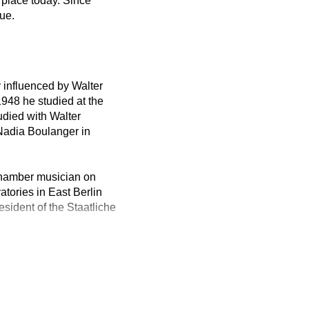
s place today. Since
ue.
 influenced by Walter
948 he studied at the
udied with Walter
Nadia Boulanger in
chamber musician on
tories in East Berlin
ident of the Staatliche