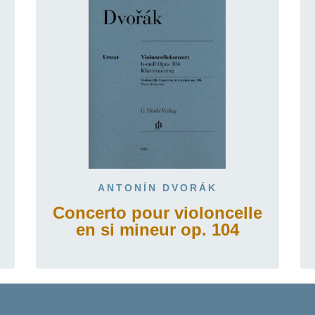
ANTONÍN DVORÁK
Concerto pour violoncelle
en si mineur op. 104