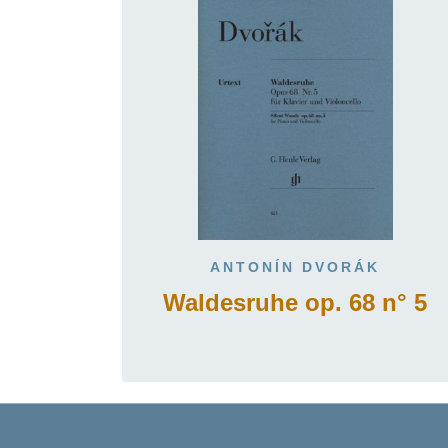
ANTONÍN DVORÁK
Waldesruhe op. 68 n° 5