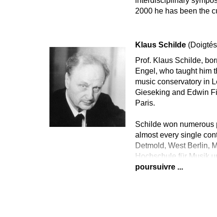
interdisciplinary sympos
2000 he has been the cu
Klaus Schilde
(Doigtés
Prof. Klaus Schilde, bo
Engel, who taught him t
music conservatory in L
Gieseking and Edwin Fi
Paris.
Schilde won numerous p
almost every single con
Detmold, West Berlin, 
Hochschule für Musik u
poursuivre ...