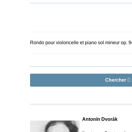
première édit
la première é
Rondo pour violoncelle et piano sol mineur op. 9
Chercher
Antonín Dvorák