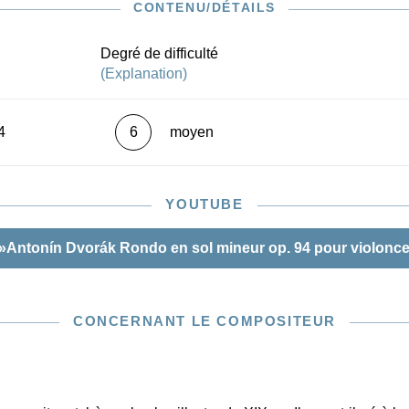
ion de la version pour piano ainsi que sur l'autographe et
CONTENU/DÉTAILS
dition de la version orchestrale réalisée en octobre 1893.
Degré de difficulté
(Explanation)
4
6
moyen
YOUTUBE
»Antonín Dvorák Rondo en sol mineur op. 94 pour violoncel
CONCERNANT LE COMPOSITEUR