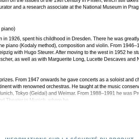
ium on the issues of the 19th century in Pilsen, which still take
rator and a research associate at the National Museum in Prag
 piano)
rn in 1926, spent his childhood in Dresden. There he was greatly
he piano (Kodaly method), composition and violin. From 1946–1
eipzig with Hugo Steurer. After moving to the west in 1952 he st
scher, as well as with Marguerite Long, Lucette Descaves and 
rizes. From 1947 onwards he gave concerts as a soloist and 
tinent with renowned orchestras. He taught at the music conserva
Munich, Tokyo (Geidai) and Weimar. From 1988–1991 he was Pres
nd Theater in Munich, where he