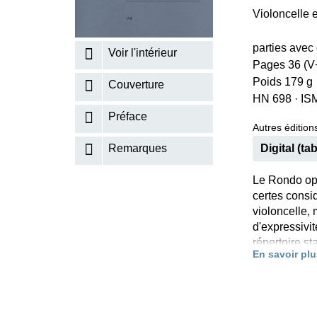
Violoncelle 
K
R
parties avec
Voir l'intérieur
Pages 36 (V+
Poids 179 g
Couverture
HN 698
·
IS
Préface
Autres éditions
Digital (tab
Remarques
Le Rondo op
certes consi
violoncelle, 
d'expressivit
répertoire st
En savoir plu
Dvorák pour 
par le compo
Wihan, lors d
édition criti