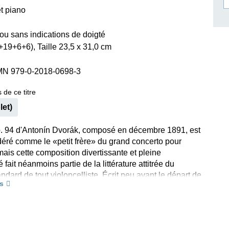
et piano
ISSIN THE COMPOSER
ICHARD STRAUSS
 ou sans indications de doigté
19+6+6), Taille 23,5 x 31,0 cm
MN 979-0-2018-0698-3
 de ce titre
let)
. 94 d'Antonín Dvorák, composé en décembre 1891, est
déré comme le «petit frère» du grand concerto pour
mais cette composition divertissante et pleine
é fait néanmoins partie de la littérature attitrée du
andard de tout violoncelliste. Écrit peu avant le départ de
s
les États-Unis, le Rondo fut créé dès le 3 janvier 1892
siteur en personne et son ami, le violoncelliste Hanus
'une tournée d'adieu. Milan Pospísil, l'éditeur de cette
que, s'est appuyé pour son travail sur l'autographe et la