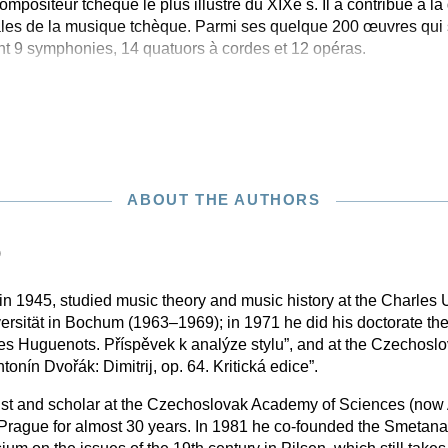
mpositeur tchèque le plus illustre du XIXe s. Il a contribué à la d
es de la musique tchèque. Parmi ses quelque 200 œuvres qui s
ent 9 symphonies, 14 quatuors à cordes et 12 opéras.
ABOUT THE AUTHORS
)
 in 1945, studied music theory and music history at the Charles 
ersität in Bochum (1963–1969); in 1971 he did his doctorate the
s Huguenots. Příspěvek k analýze stylu”, and at the Czechosl
onín Dvořák: Dimitrij, op. 64. Kritická edice”.
ist and scholar at the Czechoslovak Academy of Sciences (now
Prague for almost 30 years. In 1981 he co-founded the Smetana