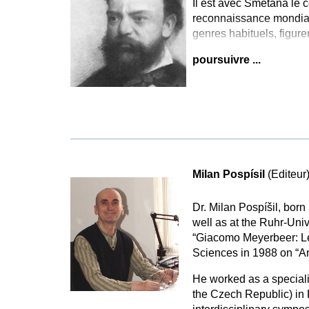
Il est avec Smetana le co
reconnaissance mondial
genres habituels, figur
poursuivre ...
Milan Pospísil
(Editeur
Dr. Milan Pospíšil, born
well as at the Ruhr-Univ
“Giacomo Meyerbeer: Le
Sciences in 1988 on “Ant
He worked as a special
the Czech Republic) in 