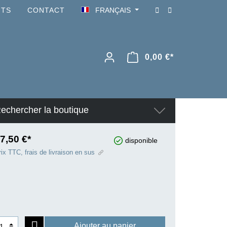
NTS
CONTACT
FRANÇAIS
0,00 €*
echercher la boutique
7,50 €*
disponible
ix TTC, frais de livraison en sus
Ajouter au panier