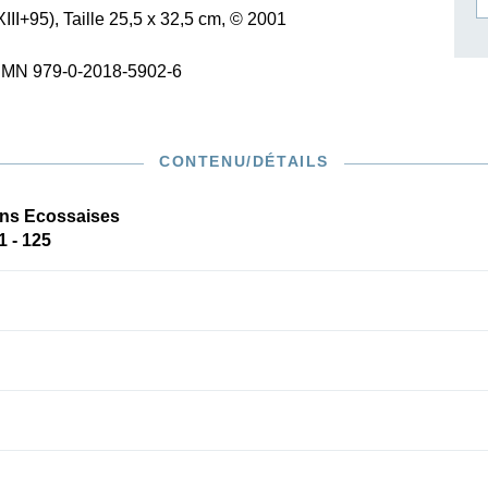
III+95), Taille 25,5 x 32,5 cm, © 2001
ISSIN THE COMPOSER
ICHARD STRAUSS
SMN 979-0-2018-5902-6
CONTENU/DÉTAILS
ons Ecossaises
1 - 125