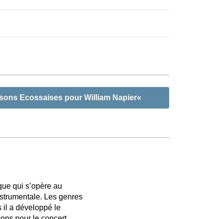
nsons Ecossaises pour William Napier«
ue qui s’opère au
nstrumentale. Les genres
s il a développé le
ions pour le concert