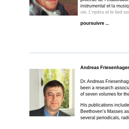
instrumental et la musiq
vie. L’opéra et le lied s
poursuivre ...
Andreas Friesenhage
Dr. Andreas Friesenhage
been a research associat
of seven volumes for t
His publications inclu
Beethoven’s Masses as we
several periodicals, ra