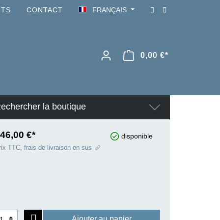
NTS
CONTACT
FRANÇAIS
0,00 €*
echercher la boutique
46,00 €*
disponible
ix TTC, frais de livraison en sus
Ajouter au panier