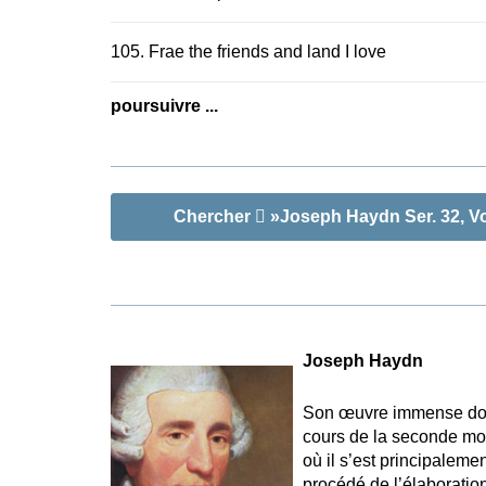
105. Frae the friends and land I love
poursuivre ...
Chercher
»Joseph Haydn Ser. 32, Vo
Joseph Haydn
Son œuvre immense docu
cours de la seconde moi
où il s’est principaleme
procédé de l’élaboration