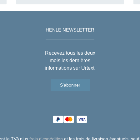
Ecossaises et Galoises
pour George Thomson
HENLE NEWSLETTER
Recevez tous les deux
mois les dernières
informations sur Urtext.
S'abonner
uent la TVA plus
frais d'expédition
et les frais de livraison éventuels, sauf