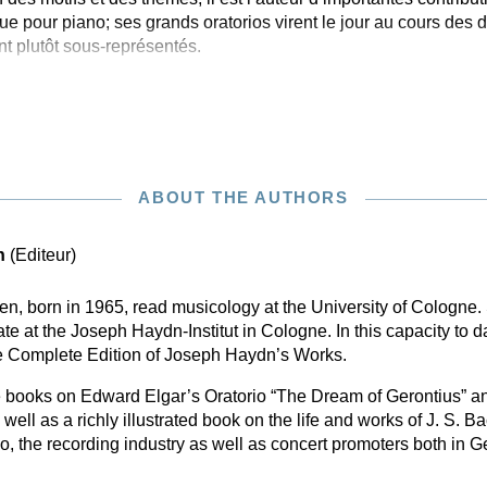
ue pour piano; ses grands oratorios virent le jour au cours des
ont plutôt sous-représentés.
ABOUT THE AUTHORS
n
(Editeur)
n, born in 1965, read musicology at the University of Cologne
e at the Joseph Haydn-Institut in Cologne. In this capacity to da
he Complete Edition of Joseph Haydn’s Works.
de books on Edward Elgar’s Oratorio “The Dream of Gerontius” 
ll as a richly illustrated book on the life and works of J. S. Ba
dio, the recording industry as well as concert promoters both in