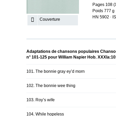
Pages 108 (X
K
Poids 777 g
R
HN 5902
·
I
Couverture
Adaptations de chansons populaires Chans
n° 101-125 pour William Napier Hob. XXXIa:10
101. The bonnie gray ey’d morn
102. The bonnie wee thing
103. Roy’s wife
104. While hopeless