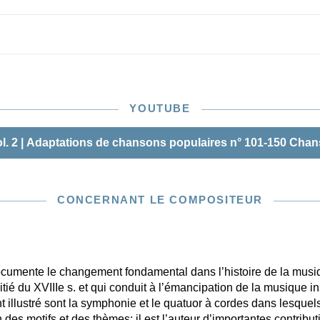
YOUTUBE
l. 2 | Adaptations de chansons populaires n° 101-150 Cha
CONCERNANT LE COMPOSITEUR
mente le changement fondamental dans l’histoire de la musiq
tié du XVIIIe s. et qui conduit à l’émancipation de la musique i
nt illustré sont la symphonie et le quatuor à cordes dans lesquel
 des motifs et des thèmes; il est l’auteur d’importantes contribut