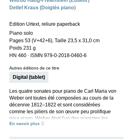
Wiltrud Haug-Freienstein (Editeur)
Detlef Kraus (Doigtés piano)
Edition Urtext, reliure paperback
Piano solo
Pages 53 (V+42+6), Taille 23,5 x 31,0 cm
Poids 231 g
HN 460
·
ISMN 979-0-2018-0460-6
Autres éditions de ce titre
Digital (tablet)
Les quatre sonates pour piano de Carl Maria von
Weber ont toutes été composées au cours de la
décennie 1812–1822 et sont considérées
comme les piliers de son œuvre peu prolifique
pour piano. Weber était l’un des pianistes les
En savoir plus
plus importants de son temps. Il improvisait
fréquemment lors de ses concerts et ses sonates
correspondent parfaitement aux attentes du