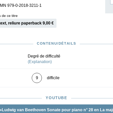
SMN 979-0-2018-3211-1
ISSIN THE COMPOSER
ICHARD STRAUSS
 de ce titre
text, reliure paperback 9,00 €
CONTENU/DÉTAILS
Degré de difficulté
(Explanation)
9
difficile
YOUTUBE
»Ludwig van Beethoven Sonate pour piano n° 28 en La maj