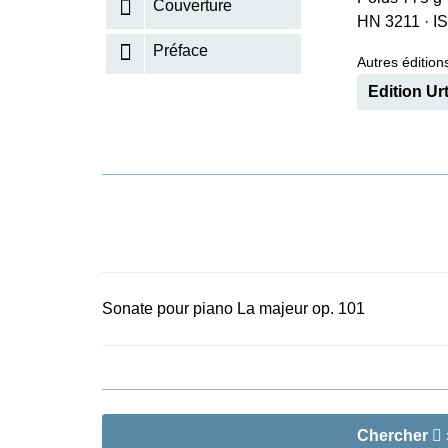
Couverture
HN 3211
·
I
K
Préface
R
Autres éditions
Edition Ur
Sonate pour piano La majeur op. 101
Chercher