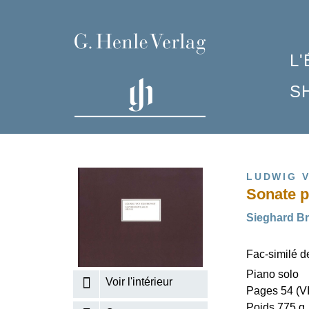
L
S
P
C
F
C
Q
C
M
I
G
R
P
LUDWIG 
Sonate p
H
L
P
G
S
P
Sieghard Br
A
S
A
Fac-similé de
C
7
H
Piano solo
H
N
Voir l'intérieur
Pages 54 (VI
H
Poids 775 g