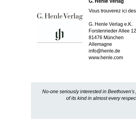
G. Henle Verlag
Vous trouverez ici des 
G. Henle Verlag e.K.
Forstenrieder Allee 1
81476 München
Allemagne
info@henle.de
www.henle.com
No-one seriously interested in Beethoven's 
of its kind in almost every respe