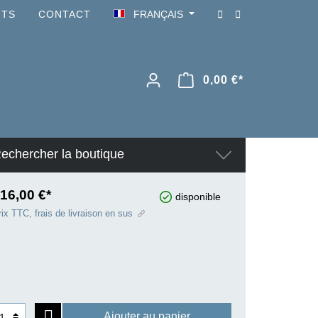
NTS
CONTACT
FRANÇAIS
0,00 €*
echercher la boutique
16,00 €*
disponible
ix TTC, frais de livraison en sus
Ajouter au panier