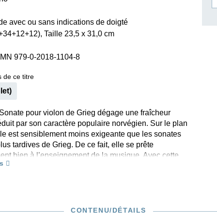
ISSIN THE COMPOSER
rde avec ou sans indications de doigté
ICHARD STRAUSS
34+12+12), Taille 23,5 x 31,0 cm
SMN 979-0-2018-1104-8
 de ce titre
let)
Sonate pour violon de Grieg dégage une fraîcheur
éduit par son caractère populaire norvégien. Sur le plan
lle est sensiblement moins exigeante que les sonates
lus tardives de Grieg. De ce fait, elle se prête
ment bien à l’enseignement de la musique. Avec cette
s
isée par le tandem Heinemann-Steen-Nøkleberg,
expérimentés de Grieg, la totalité des sonates pour violon
rvégien figure maintenant au catalogue Henle. Les
 le violon, confiés à Henning Kraggerud, sont non
œuvre d’une star mondialement célèbre, mais aussi d’un
CONTENU/DÉTAILS