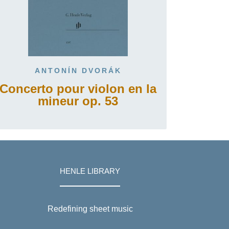
ANTONÍN DVORÁK
Concerto pour violon en la
mineur op. 53
HENLE LIBRARY
Redefining sheet music