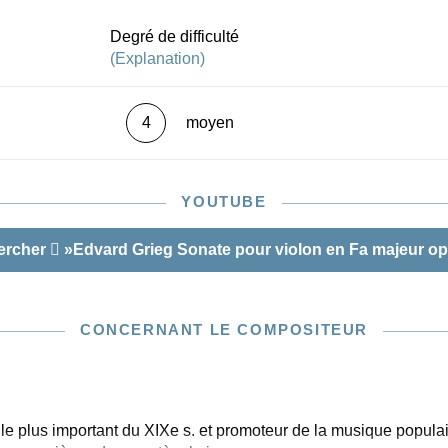
connaisseur de la musique de Grieg.
Degré de difficulté
(Explanation)
4
moyen
YOUTUBE
ercher
»Edvard Grieg Sonate pour violon en Fa majeur op
CONCERNANT LE COMPOSITEUR
e plus important du XIXe s. et promoteur de la musique popula