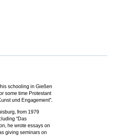
his schooling in Gießen
or some time Protestant
n Kunst und Engagement”.
isburg, from 1979
ncluding “Das
ion, he wrote essays on
as giving seminars on