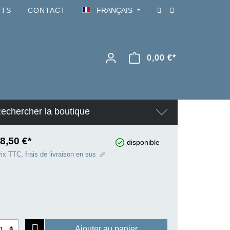
NTS
CONTACT
FRANÇAIS
0,00 €*
echercher la boutique
8,50 €*
disponible
ix TTC, frais de livraison en sus
Ajouter au panier