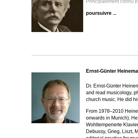
Principalement connu pa
poursuivre ...
Ernst-Günter Heinem
Dr. Ernst-Günter Heine
and read musicology, p
church music. He did hi
From 1978–2010 Heinema
onwards in Munich). He 
Wohltemperierte Klavier
Debussy, Grieg, Liszt, 