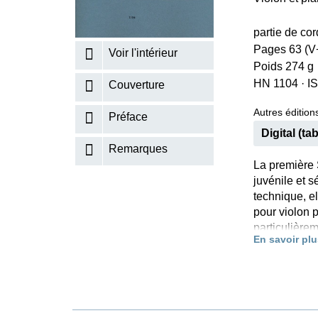
K
partie de co
R
Pages 63 (V+
Voir l'intérieur
Poids 274 g
HN 1104
·
I
Couverture
Autres éditions
Préface
Digital (tab
Remarques
La première 
juvénile et s
technique, e
pour violon p
particulière
En savoir plu
édition réal
spécialistes 
du Maître no
doigtés pour
seulement l’