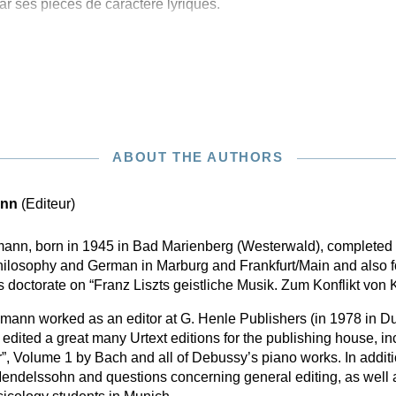
r ses pièces de caractère lyriques.
ABOUT THE AUTHORS
ann
(Editeur)
mann, born in 1945 in Bad Marienberg (Westerwald), completed 
hilosophy and German in Marburg and Frankfurt/Main and also f
s doctorate on “Franz Liszts geistliche Musik. Zum Konflikt vo
nn worked as an editor at G. Henle Publishers (in 1978 in Du
edited a great many Urtext editions for the publishing house, i
”, Volume 1 by Bach and all of Debussy’s piano works. In addit
Mendelssohn and questions concerning general editing, as well 