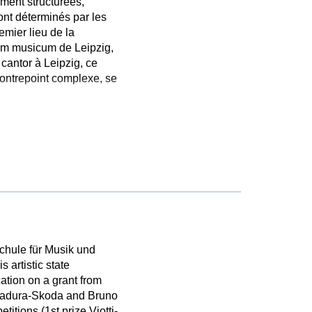
ément structurées,
ont déterminés par les
mier lieu de la
ium musicum de Leipzig,
cantor à Leipzig, ce
contrepoint complexe, se
schule für Musik und
 artistic state
ation on a grant from
 Badura-Skoda and Bruno
itions (1st prize Viotti-