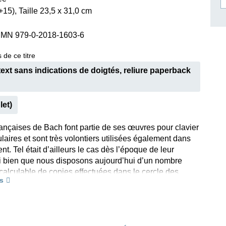
15), Taille 23,5 x 31,0 cm
ISSIN THE COMPOSER
ICHARD STRAUSS
SMN 979-0-2018-1603-6
 de ce titre
text sans indications de doigtés, reliure paperback
let)
rançaises de Bach font partie de ses œuvres pour clavier
laires et sont très volontiers utilisées également dans
t. Tel était d’ailleurs le cas dès l’époque de leur
i bien que nous disposons aujourd’hui d’un nombre
 calculable de copies effectuées dans le cercle des
s
ch, copies qui nous transmettent de nombreuses
obablement authentiques. C’est avec une clarté
ue le responsable d’édition, Ullrich Scheideler,
a complexité de l’état des sources dans la présente