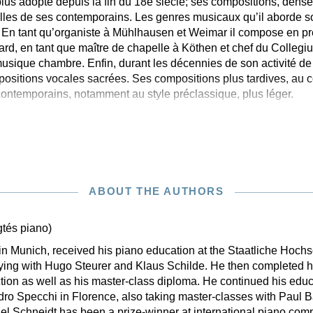
 plus adopté depuis la fin du 18e siècle; ses compositions, dens
lles de ses contemporains. Les genres musicaux qu’il aborde s
. En tant qu’organiste à Mühlhausen et Weimar il compose en pre
ard, en tant que maître de chapelle à Köthen et chef du Colleg
musique chambre. Enfin, durant les décennies de son activité de 
positions vocales sacrées. Ses compositions plus tardives, au 
ontemporains, notamment au style préclassique, plus léger.
ABOUT THE AUTHORS
gtés piano)
in Munich, received his piano education at the Staatliche Hoch
ying with Hugo Steurer and Klaus Schilde. He then completed his
ction as well as his master-class diploma. He continued his educ
ro Specchi in Florence, also taking master-classes with Paul
 Schneidt has been a prize-winner at international piano compet