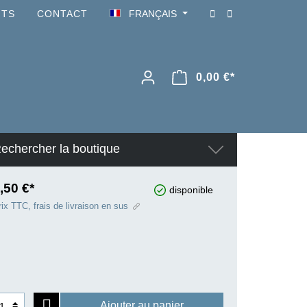
NTS
CONTACT
FRANÇAIS
0,00 €*
echercher la boutique
,50 €*
disponible
ix TTC, frais de livraison en sus
Ajouter au panier