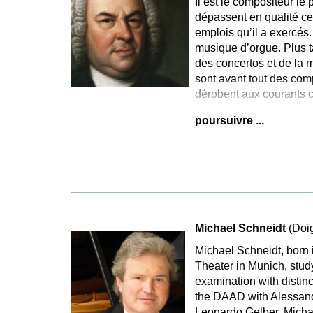
Il est le compositeur le
dépassent en qualité ce
emplois qu’il a exercés
musique d’orgue. Plus t
des concertos et de la 
sont avant tout des com
dérobent aux courants c
poursuivre ...
Michael Schneidt
(Doi
Michael Schneidt, born 
Theater in Munich, stud
examination with distin
the DAAD with Alessand
Leonardo Gelber. Michael