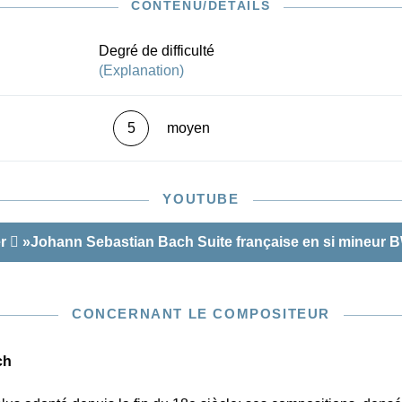
ée Henle Urtext.
CONTENU/DÉTAILS
III en si mineur BWV 814 est empruntée au volume de
N 593 et se prête en tant qu’édition séparée maniable et
Degré de difficulté
merveille pour l’enseignement. Ces qualités ne sont pas
(Explanation)
es au précieux doigtés de Michael Schneidt, mais aussi
t de l’ornementation: des signes complémentaires
x textes des copies anciennes sont reportés dans la
5
moyen
 leur exécution est expliquée dans la Préface, si bien que
 Urtext offre également une remarquable introduction à la
rnementation baroque. Autre avantage de cette édition:
YOUTUBE
tes variantes relevées dans les différentes sources sont
ccessibles dans les notes de bas de page, et on trouvera
 Trio alternatif BWV 814a, transmis sous forme de
er
»Johann Sebastian Bach Suite française en si mineur 
pies. En résumé: une initiation idéale au monde des
ch!
CONCERNANT LE COMPOSITEUR
ch