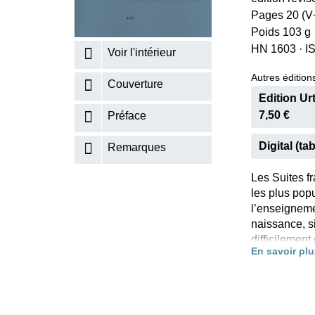
Pages 20 (V+
K
Poids 103 g
R
HN 1603
·
I
Voir l'intérieur
Autres éditions
Couverture
Edition Ur
7,50 €
Préface
Digital (tab
Remarques
Les Suites f
les plus popu
l’enseignemen
naissance, s
difficilement
En savoir plu
élèves de Ba
variantes pr
exemplaire q
décortique l