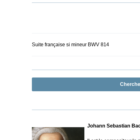
édition révis
La Suite n° 
l’intégrale H
abordable à 
seulement du
au traitemen
empruntés au
Suite française si mineur BWV 814
partition, et
cette édition
pratique d’o
d’intéressan
facilement a
en annexe le
Cherch
plusieurs co
Suites de Ba
Johann Sebastian Ba