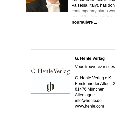
Valsesia, Italy), has d
contemporary piano work
and at the German Mozar
poursuivre ...
G. Henle Verlag
Vous trouverez ici des 
G. Henle Verlag e.K.
Forstenrieder Allee 1
81476 München
Allemagne
info@henle.de
www.henle.com