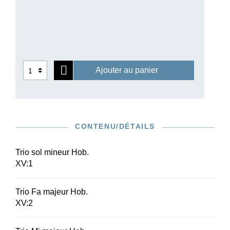
pour le reste dans les années 1760, mais qui
constituent un ensemble homogène. Comme la
partie de violoncelle désignée dans les sources
par «basso» recoupe la plupart du temps la voix
la plus grave du piano, les pièces peuvent
également être jouées uniquement au piano et
Ajouter au panier
au violon et viennent ainsi apporter un
enrichissement précieux au répertoire de cette
formation instrumentale.
CONTENU/DÉTAILS
Trio sol mineur Hob.
XV:1
Trio Fa majeur Hob.
XV:2