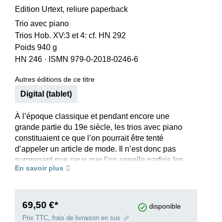
Edition Urtext, reliure paperback
Trio avec piano
Trios Hob. XV:3 et 4: cf. HN 292
Poids 940 g
HN 246
·
ISMN 979-0-2018-0246-6
Autres éditions de ce titre
Digital (tablet)
À l’époque classique et pendant encore une
grande partie du 19e siècle, les trios avec piano
constituaient ce que l’on pourrait être tenté
d’appeler un article de mode. Il n’est donc pas
surprenant que ceux que l’on appelle parfois les
En savoir plus
trois classiques viennois se soient consacrés à
ce genre. Haydn composa en tout 39 trios avec
piano.
Le volume I comprend les onze premiers trios
69,50 €*
disponible
composés pour une part encore avant 1760 et
Prix TTC, frais de livraison en sus