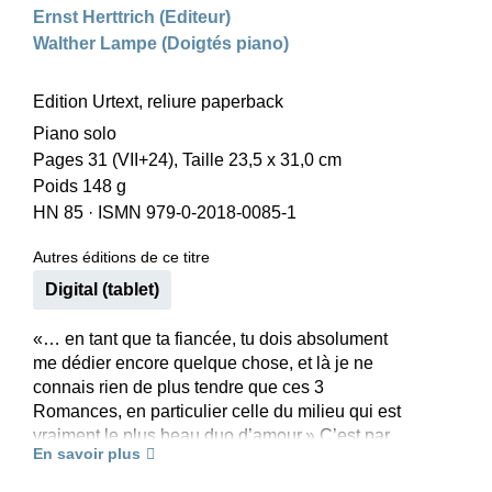
Ernst Herttrich (Editeur)
Walther Lampe (Doigtés piano)
Edition Urtext, reliure paperback
Piano solo
Pages 31 (VII+24), Taille 23,5 x 31,0 cm
Poids 148 g
HN 85
·
ISMN 979-0-2018-0085-1
Autres éditions de ce titre
Digital (tablet)
«… en tant que ta fiancée, tu dois absolument
me dédier encore quelque chose, et là je ne
connais rien de plus tendre que ces 3
Romances, en particulier celle du milieu qui est
vraiment le plus beau duo d’amour.» C’est par
En savoir plus
ces mots que Clara revendique la dédicace des
Romances dont Robert lui avai fait son cadeau