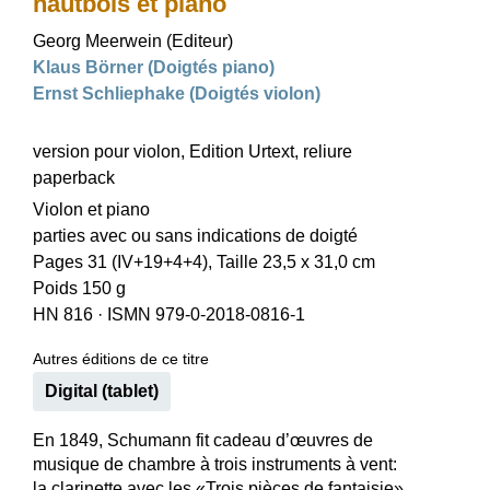
hautbois et piano
Georg Meerwein (Editeur)
Klaus Börner (Doigtés piano)
Ernst Schliephake (Doigtés violon)
version pour violon, Edition Urtext, reliure
paperback
Violon et piano
parties avec ou sans indications de doigté
Pages 31 (IV+19+4+4), Taille 23,5 x 31,0 cm
Poids 150 g
HN 816
·
ISMN 979-0-2018-0816-1
Autres éditions de ce titre
Digital (tablet)
En 1849, Schumann fit cadeau d’œuvres de
musique de chambre à trois instruments à vent:
la clarinette avec les «Trois pièces de fantaisie»