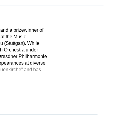
 and a prizewinner of
at the Music
u (Stuttgart). While
th Orchestra under
 Dresdner Philharmonie
ppearances at diverse
rauenkirche” and has