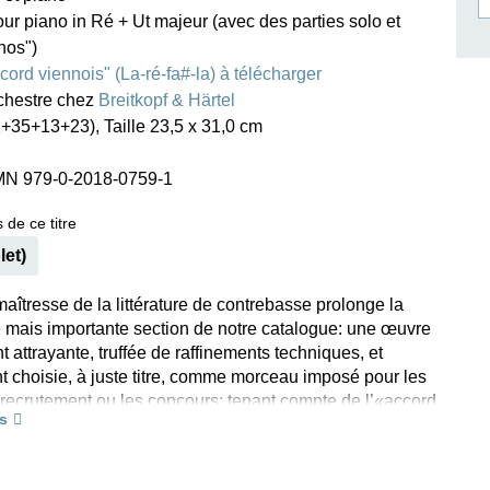
ur piano in Ré + Ut majeur (avec des parties solo et
ISSIN THE COMPOSER
nos")
ICHARD STRAUSS
cord viennois" (La-ré-fa#-la) à télécharger
rchestre chez
Breitkopf & Härtel
+35+13+23), Taille 23,5 x 31,0 cm
MN 979-0-2018-0759-1
 de ce titre
let)
aîtresse de la littérature de contrebasse prolonge la
e mais importante section de notre catalogue: une œuvre
attrayante, truffée de raffinements techniques, et
t choisie, à juste titre, comme morceau imposé pour les
 recrutement ou les concours: tenant compte de l’«accord
s
 usage à l’époque, notre édition comporte en outre une
liste avec notation des doigtés des accords. Les
our piano en Ré majeur et en Mi majeur (!) peuvent