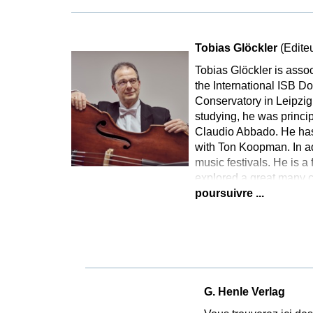
Tobias Glöckler
(Edite
Tobias Glöckler is asso
the International ISB D
Conservatory in Leipzig,
studying, he was princi
Claudio Abbado. He has 
with Ton Koopman. In a
music festivals. He is 
explored a great many 
poursuivre ...
G. Henle Verlag