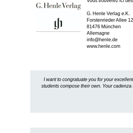
Vous trouverez ici des 
G. Henle Verlag e.K.
Forstenrieder Allee 1
81476 München
Allemagne
info@henle.de
www.henle.com
I want to congratuate you for your excellen
students compose their own. Your cadenza is