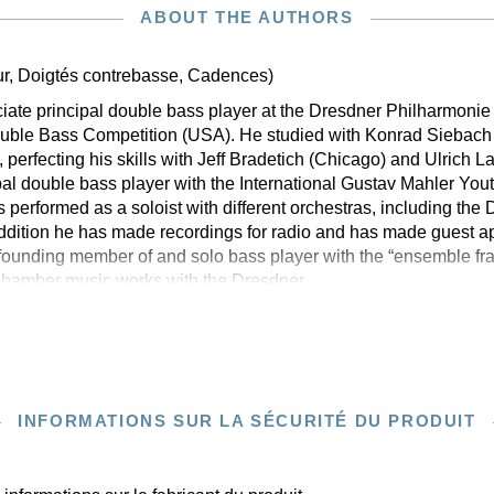
ABOUT THE AUTHORS
ur, Doigtés contrebasse, Cadences)
ciate principal double bass player at the Dresdner Philharmonie
ouble Bass Competition (USA). He studied with Konrad Siebach 
 perfecting his skills with Jeff Bradetich (Chicago) and Ulrich La
pal double bass player with the International Gustav Mahler You
performed as a soloist with different orchestras, including the
ddition he has made recordings for radio and has made guest a
a founding member of and solo bass player with the “ensemble f
chamber music works with the Dresdner
INFORMATIONS SUR LA SÉCURITÉ DU PRODUIT