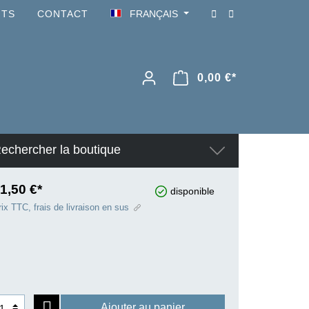
NTS
CONTACT
FRANÇAIS
0,00 €*
echercher la boutique
1,50 €*
disponible
ix TTC, frais de livraison en sus
Ajouter au panier