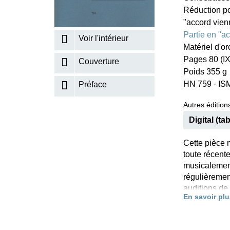
Réduction po
K
"accord vien
R
Partie en "ac
Voir l'intérieur
Matériel d'o
Pages 80 (IX
Couverture
Poids 355 g
HN 759
·
IS
Préface
Autres éditions
Digital (tab
Cette pièce m
toute récent
musicalement 
régulièremen
auditions de
En savoir plu
viennois» en
partie de so
réductions p