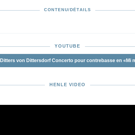
our l’accompagnement de la contrebasse en version soliste
le. L’éditeur, Tobias Glöckler, propose également, en
CONTENU/DÉTAILS
 aux fameuses cadences de Sperger, deux cadences
e belle sonorité et d’une grande sûreté de style.
YOUTUBE
Ditters von Dittersdorf Concerto pour contrebasse en «Mi 
HENLE VIDEO