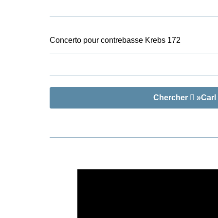
s’utiliser p
ou orchestra
alternative
propres, d’un
Concerto pour contrebasse Krebs 172
Chercher
»Carl 