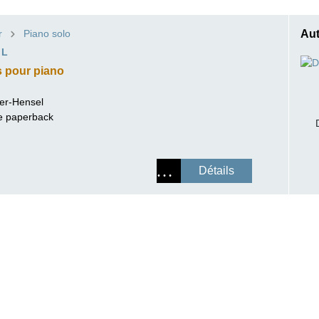
ISSIN THE COMPOSER
r
Piano solo
Aut
ICHARD STRAUSS
EL
s pour piano
er-Hensel
ure paperback
Détails