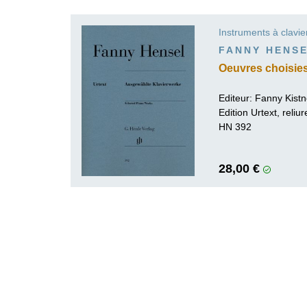
K
Instruments à clavie
R
FANNY HENS
Oeuvres choisie
Editeur:
Fanny Kistn
Edition Urtext, reli
HN 392
28,00 €