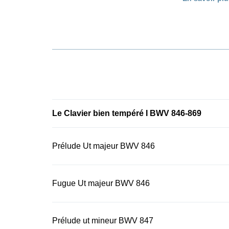
corrigée dès 
(printemps 20
présente édi
l’édition. L
sont aussi di
Voir le
Henle
Le Clavier bien tempéré I BWV 846-869
Prélude Ut majeur BWV 846
Fugue Ut majeur BWV 846
Prélude ut mineur BWV 847