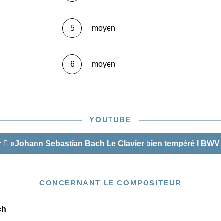
5
moyen
6
moyen
YOUTUBE
r
»Johann Sebastian Bach Le Clavier bien tempéré I BWV
CONCERNANT LE COMPOSITEUR
ch