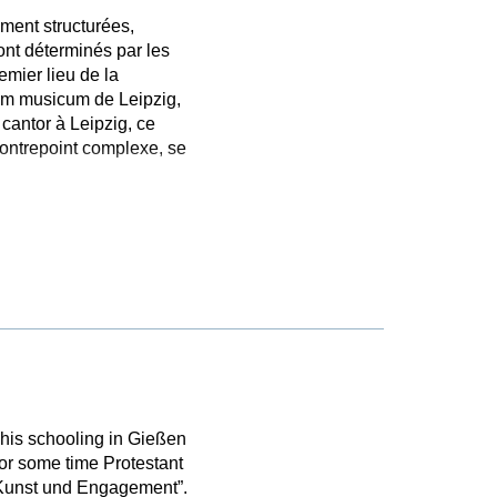
ément structurées,
ont déterminés par les
mier lieu de la
ium musicum de Leipzig,
cantor à Leipzig, ce
contrepoint complexe, se
his schooling in Gießen
or some time Protestant
n Kunst und Engagement”.