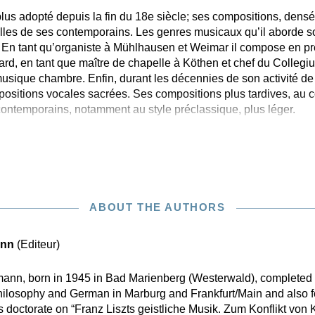
 plus adopté depuis la fin du 18e siècle; ses compositions, dens
lles de ses contemporains. Les genres musicaux qu’il aborde s
. En tant qu’organiste à Mühlhausen et Weimar il compose en pre
ard, en tant que maître de chapelle à Köthen et chef du Colleg
musique chambre. Enfin, durant les décennies de son activité de 
positions vocales sacrées. Ses compositions plus tardives, au 
ontemporains, notamment au style préclassique, plus léger.
ABOUT THE AUTHORS
ann
(Editeur)
mann, born in 1945 in Bad Marienberg (Westerwald), completed 
hilosophy and German in Marburg and Frankfurt/Main and also f
s doctorate on “Franz Liszts geistliche Musik. Zum Konflikt vo