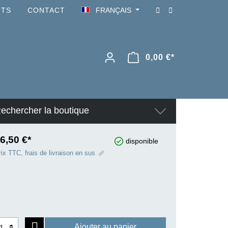
NTS
CONTACT
FRANÇAIS
0,00 €*
echercher la boutique
6,50 €*
disponible
ix TTC, frais de livraison en sus
Ajouter au panier