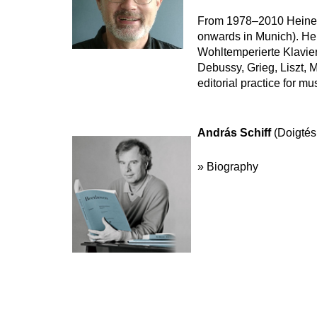
From 1978–2010 Heinema
onwards in Munich). He 
Wohltemperierte Klavier
Debussy, Grieg, Liszt, 
editorial practice for m
András Schiff
(Doigtés
» Biography