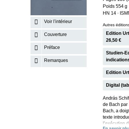
Poids 554 g
K
HN 14
·
ISM
R
Voir l'intérieur
Autres éditions
Edition Ur
Couverture
26,50 €
Préface
Studien-Ed
indication
Remarques
Edition Urt
Digital (tab
András Schif
de Bach par 
Bach, a doig
texte introdu
l’exécution d
En savoir plu