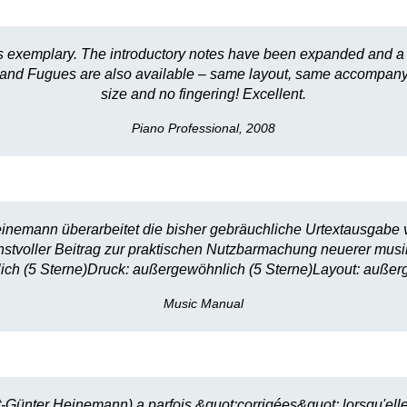
on is exemplary. The introductory notes have been expanded and a
 and Fugues are also available – same layout, same accompanying
size and no fingering! Excellent.
Piano Professional, 2008
inemann überarbeitet die bisher gebräuchliche Urtextausgabe vo
enstvoller Beitrag zur praktischen Nutzbarmachung neuerer mus
ich (5 Sterne)Druck: außergewöhnlich (5 Sterne)Layout: außer
Music Manual
st-Günter Heinemann) a parfois &quot;corrigées&quot; lorsqu'el