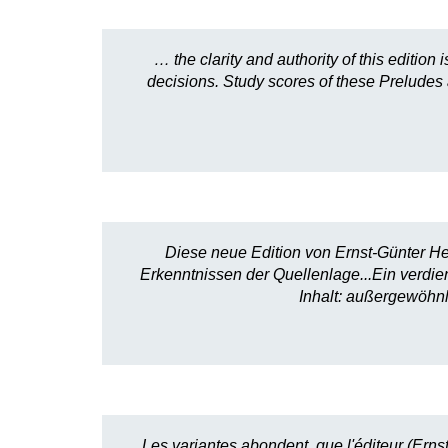
… the clarity and authority of this editi
decisions. Study scores of these Preludes
Diese neue Edition von Ernst-Günter He
Erkenntnissen der Quellenlage...Ein verdi
Inhalt: außergewöhnl
Les variantes abondent, que l'éditeur (Ern