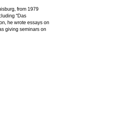
isburg, from 1979
ncluding “Das
ion, he wrote essays on
as giving seminars on