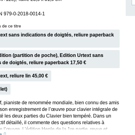
ISSIN THE COMPOSER
N 979-0-2018-0014-1
ICHARD STRAUSS
 de ce titre
text sans indications de doigtés, reliure paperback
ition (partition de poche), Edition Urtext sans
s de doigtés, reliure paperback 17,50 €
ext, reliure lin 45,00 €
let)
f, pianiste de renommée mondiale, bien connu des amis
son enregistrement de l’œuvre pour clavier intégrale de
té les deux parties du Clavier bien tempéré. Dans un
ctif détaillé, il commente des questions relatives à
e l’œuvre. L’édition Henle de la 1re partie, revue et
s