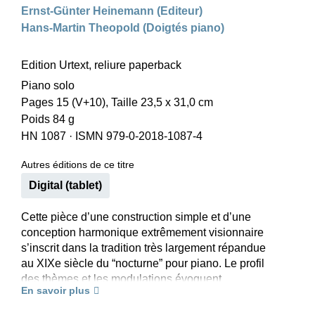
Ernst-Günter Heinemann (Editeur)
Hans-Martin Theopold (Doigtés piano)
Edition Urtext, reliure paperback
Piano solo
Pages 15 (V+10), Taille 23,5 x 31,0 cm
Poids 84 g
HN 1087
·
ISMN 979-0-2018-1087-4
Autres éditions de ce titre
Digital (tablet)
Cette pièce d’une construction simple et d’une
conception harmonique extrêmement visionnaire
s’inscrit dans la tradition très largement répandue
au XIXe siècle du “nocturne” pour piano. Le profil
des thèmes et les modulations évoquent
En savoir plus
fortement Gabriel Fauré, mais Debussy ajoute
une touche très personnelle avec un traitement