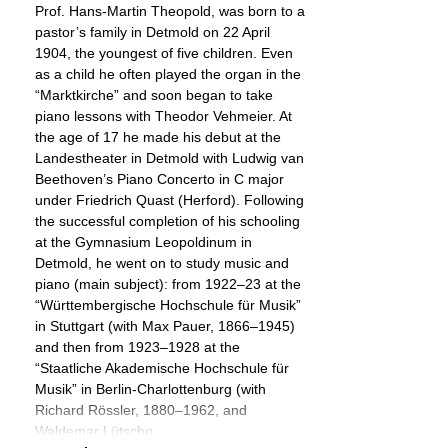
Prof. Hans-Martin Theopold, was born to a
pastor’s family in Detmold on 22 April
1904, the youngest of five children. Even
as a child he often played the organ in the
“Marktkirche” and soon began to take
piano lessons with Theodor Vehmeier. At
the age of 17 he made his debut at the
Landestheater in Detmold with Ludwig van
Beethoven’s Piano Concerto in C major
under Friedrich Quast (Herford). Following
the successful completion of his schooling
at the Gymnasium Leopoldinum in
Detmold, he went on to study music and
piano (main subject): from 1922–23 at the
“Württembergische Hochschule für Musik”
in Stuttgart (with Max Pauer, 1866–1945)
and then from 1923–1928 at the
“Staatliche Akademische Hochschule für
Musik” in Berlin-Charlottenburg (with
Richard Rössler, 1880–1962, and
Waldemar Lütschg,