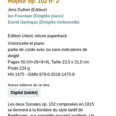
majeur op. 102 n° 2
Jens Dufner (Editeur)
Ian Fountain (Doigtés piano)
David Geringas (Doigtés violoncelle)
Edition Urtext, reliure paperback
Violoncelle et piano
partie de corde avec ou sans indications de
doigté
Pages 50 (VI+26+9+9), Taille 23,5 x 31,0 cm
Poids 224 g
HN 1475
·
ISMN 979-0-2018-1475-9
Autres éditions de ce titre
Digital (tablet)
Les deux Sonates op. 102 composées en 1815
se tiennent à la frontière du style tardif de
Beethoven, aux sonorités souvent austères. Un