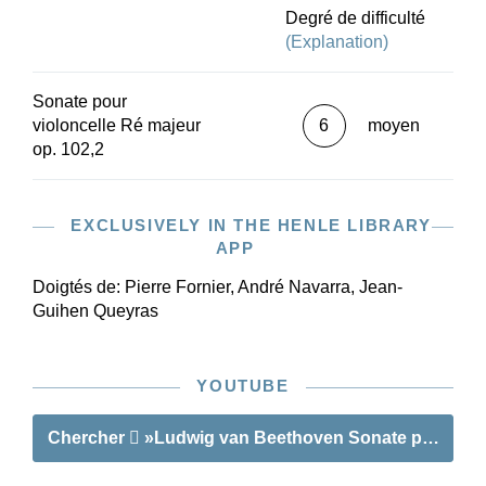
haut niveau scientifique. Dans la préface comme
Degré de difficulté
dans le commentaire critique, il expose la
(Explanation)
conception et la question des sources de cette
sonate. Ian Fountain et David Geringas
Sonate pour
fournissent les doigtés.
violoncelle Ré majeur
6
moyen
op. 102,2
EXCLUSIVELY IN THE HENLE LIBRARY
APP
Doigtés de:
Pierre Fornier, André Navarra, Jean-
Guihen Queyras
YOUTUBE
Chercher
»Ludwig van Beethoven Sonate pour violo