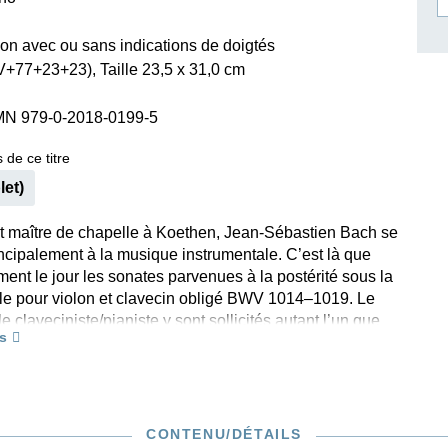
ISSIN THE COMPOSER
olon avec ou sans indications de doigtés
ICHARD STRAUSS
+77+23+23), Taille 23,5 x 31,0 cm
MN 979-0-2018-0199-5
 de ce titre
let)
ait maître de chapelle à Koethen, Jean-Sébastien Bach se
ncipalement à la musique instrumentale. C’est là que
ment le jour les sonates parvenues à la postérité sous la
le pour violon et clavecin obligé BWV 1014–1019. Le
 le claveciniste/pianiste y sont sollicités autant l’un que
s
ffet, à l’instar des sonates pour flûte et viole de gambe de
-ci constituent les fondements de la sonate en duo au
e. La pure fonction d’accompagnement de la basse
sse place à une partie de clavier autonome conférant à
e un caractère individuel. Cette édition se fonde
CONTENU/DÉTAILS