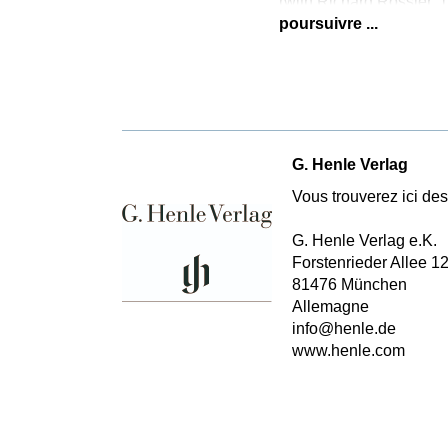
(with Richard Rössler,
poursuivre ...
G. Henle Verlag
Vous trouverez ici des 
G. Henle Verlag e.K.
Forstenrieder Allee 1
81476 München
Allemagne
info@henle.de
www.henle.com