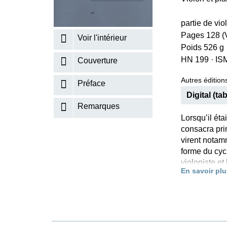
K
partie de vi
R
Pages 128 (V
Voir l'intérieur
Poids 526 g
HN 199
·
IS
Couverture
Autres éditions
Préface
Digital (tab
Remarques
Lorsqu’il ét
consacra pri
virent notam
forme du cyc
violoniste et
En savoir plu
l’autre. En e
Bach, celles
sens modern
continue lai
chaque sonat