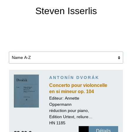
Steven Isserlis
ANTONÍN DVORÁK
Concerto pour violoncelle
en si mineur op. 104
Editeur:
Annette
Oppermann
réduction pour piano,
Edition Urtext, reliure
paperback
HN 1185
Détails