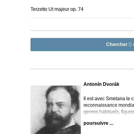
de copie à g
Terzetto Ut majeur op. 74
consultées po
d’aujourd’hui
Chercher
»
Antonín Dvorák
Il est avec Smetana le co
reconnaissance mondial
genres habituels, figur
poursuivre ...