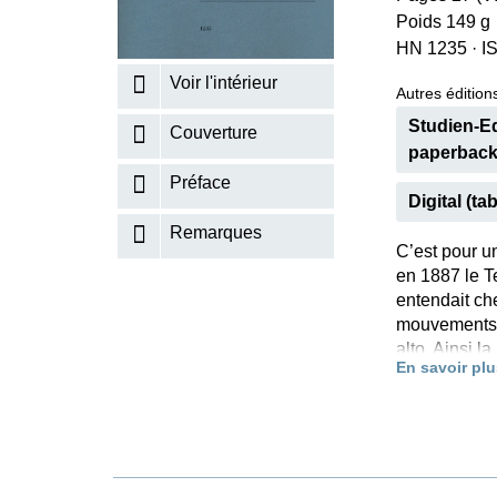
Poids 149 g
K
HN 1235
·
I
R
Voir l'intérieur
Autres éditions
Studien-Edi
Couverture
paperback
Préface
Digital (tab
Remarques
C’est pour un
en 1887 le Te
entendait che
mouvements 
alto. Ainsi l
En savoir plu
ses mélodies
meilleur Dvoř
suite enthou
travail sur 
bagatelles» 
montre le man