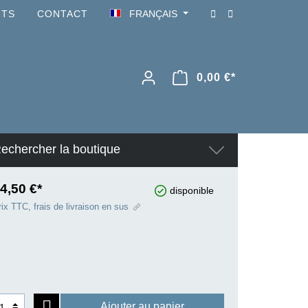
NTS
CONTACT
FRANÇAIS
0,00 €*
echercher la boutique
4,50 €*
disponible
ix TTC, frais de livraison en sus
Ajouter au panier