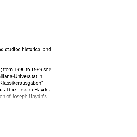
d studied historical and
g; from 1996 to 1999 she
lians-Universität in
e Klassikerausgaben”
e at the Joseph Haydn-
tion of Joseph Haydn’s