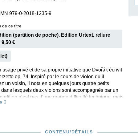
ISSIN THE COMPOSER
SMN 979-0-2018-1235-9
ICHARD STRAUSS
 de ce titre
tion (partition de poche), Edition Urtext, reliure
 9,50 €
let)
 usage privé et de sa propre initiative que Dvořák écrivit
rzetto op. 74. Inspiré par le cours de violon qu’il
z un voisin, il nota en quelques jours quatre petits
dans lesquels deux violons sont accompagnés par un
a partition n’est pas d’une grande difficulté technique, mais
s
 fluides et ses rythmes pleins de tempérament en font du
ák. Pas étonnant que l’éditeur Fritz Simrock fut tout de
siaste lorsque le compositeur lui parla en 1887 d’un
de «petites bagatelles». Cependant, ce genre de «petites
demande parfois de gros efforts à leur auteur comme le
CONTENU/DÉTAILS
uscrit autographe, maintes fois corrigé, qui a aussi servi