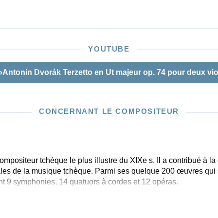
raver pour la première édition. Ces deux sources ont été
ur l’édition Urtext, laquelle offre aux instrumentistes
 un texte musical authentique de ce petit bijou.
YOUTUBE
Antonín Dvorák Terzetto en Ut majeur op. 74 pour deux vio
CONCERNANT LE COMPOSITEUR
mpositeur tchèque le plus illustre du XIXe s. Il a contribué à la d
es de la musique tchèque. Parmi ses quelque 200 œuvres qui s
ent 9 symphonies, 14 quatuors à cordes et 12 opéras.