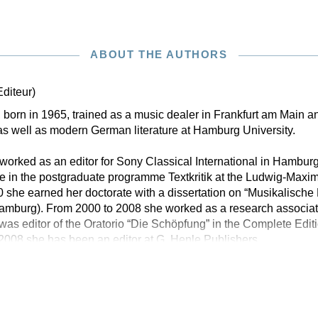
ABOUT THE AUTHORS
Editeur)
born in 1965, trained as a music dealer in Frankfurt am Main an
s well as modern German literature at Hamburg University.
orked as an editor for Sony Classical International in Hambur
e in the postgraduate programme Textkritik at the Ludwig-Maximi
 she earned her doctorate with a dissertation on “Musikalisch
mburg). From 2000 to 2008 she worked as a research associat
d was editor of the Oratorio “Die Schöpfung” in the Complete Edi
2008 she has been an editor at G. Henle Publishers