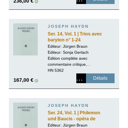
236,00 €
JOSEPH HAYDN
Ser. 14, Vol. 1 | Trios avec
baryton n° 1-24
Editeur:
Jürgen Braun
Editeur:
Sonja Gerlach
Edition complète avec
commentaire critique,
reliure lin
HN 5362
Détails
167,00 €
JOSEPH HAYDN
Ser. 24, Vol. 1 | Philemon
und Baucis - opéra de
marionnettes allemand
Editeur:
Jürgen Braun