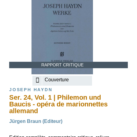
RAPPORT CRITIQUE
Couverture
JOSEPH HAYDN
Ser. 24, Vol. 1 | Philemon und
Baucis - opéra de marionnettes
allemand
Jürgen Braun (Editeur)