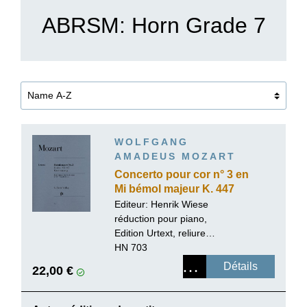
ABRSM: Horn Grade 7
WOLFGANG
AMADEUS MOZART
Concerto pour cor n° 3 en
Mi bémol majeur K. 447
Editeur:
Henrik Wiese
réduction pour piano,
Edition Urtext, reliure
paperback
HN 703
Détails
22,00 €