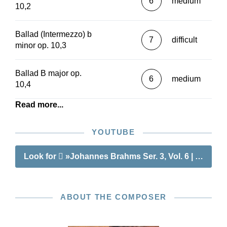
6
medium
10,2
Ballad (Intermezzo) b
7
difficult
minor op. 10,3
Ballad B major op.
6
medium
10,4
Read more...
YOUTUBE
Look for
»Johannes Brahms Ser. 3, Vol. 6 | Piano P
ABOUT THE COMPOSER