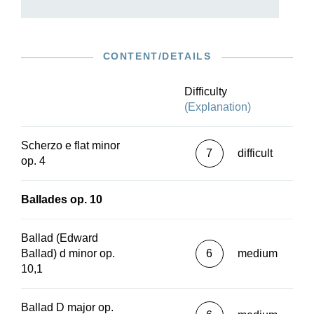
CONTENT/DETAILS
Difficulty
(Explanation)
Scherzo e flat minor
7
difficult
op. 4
Ballades op. 10
Ballad (Edward
Ballad) d minor op.
6
medium
10,1
Ballad D major op.