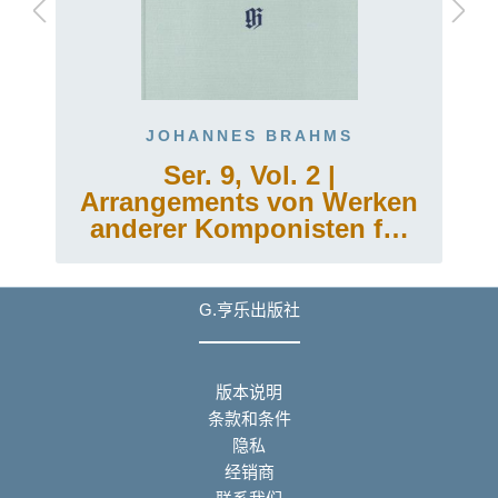
JOHANNES BRAHMS
Ser. 9, Vol. 2 |
Arrangements von Werken
anderer Komponisten für
Klavier zu zwei Händen
oder für die linke Hand
allein
G.亨乐出版社
版本说明
条款和条件
隐私
经销商