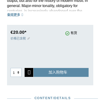
output, but also for the history of modern music in
general. Major-minor tonality, obligatory for
centuries, is increasingly abandoned over the
查阅更多
four movements in favour of a free atonality. This
break with music-historical tradition goes hand-
in-hand with a further breach of convention; in the
last two movements, Schönberg includes a solo
€20.00*
有货
soprano singing settings of two poems by Stefan
价格已含税
George. With the transition to atonality,
Schönberg opens the way to a new musical
language which was to lead to twelve-tone music
a little later. Without question, his second String
Quartet represents a landmark in the history of
music. The new Henle edition is edited by
加入购物车
Schönberg specialist Ullrich Scheideler
reflecting the latest state of research. The Henle
Urtext edition publishes this modern classic in a
new, generously laid out music setting.
CONTENT/DETAILS
Read more about this edition in the
Henle Blog.