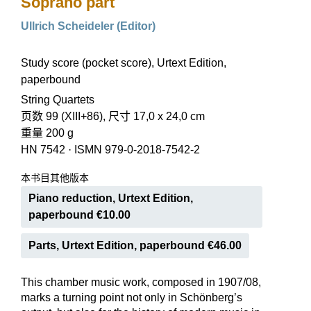
Soprano part
Ullrich Scheideler (Editor)
Study score (pocket score), Urtext Edition,
paperbound
String Quartets
页数 99 (XIII+86), 尺寸 17,0 x 24,0 cm
重量 200 g
HN 7542
·
ISMN 979-0-2018-7542-2
本书目其他版本
Piano reduction, Urtext Edition,
paperbound €10.00
Parts, Urtext Edition, paperbound €46.00
This chamber music work, composed in 1907/08,
marks a turning point not only in Schönberg’s