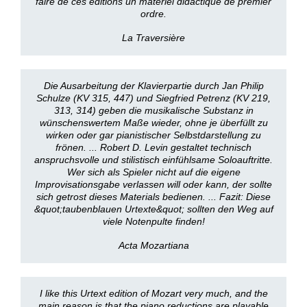
faire de ces éditions un matériel didactique de premier
ordre.
La Traversière
Die Ausarbeitung der Klavierpartie durch Jan Philip
Schulze (KV 315, 447) und Siegfried Petrenz (KV 219,
313, 314) geben die musikalische Substanz in
wünschenswertem Maße wieder, ohne je überfüllt zu
wirken oder gar pianistischer Selbstdarstellung zu
frönen. ... Robert D. Levin gestaltet technisch
anspruchsvolle und stilistisch einfühlsame Soloauftritte.
Wer sich als Spieler nicht auf die eigene
Improvisationsgabe verlassen will oder kann, der sollte
sich getrost dieses Materials bedienen. ... Fazit: Diese
&quot;taubenblauen Urtexte&quot; sollten den Weg auf
viele Notenpulte finden!
Acta Mozartiana
I like this Urtext edition of Mozart very much, and the
main reason is that the piano reductions are playable