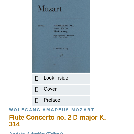
Look inside
Cover
Preface
WOLFGANG AMADEUS MOZART
Flute Concerto no. 2 D major K.
314