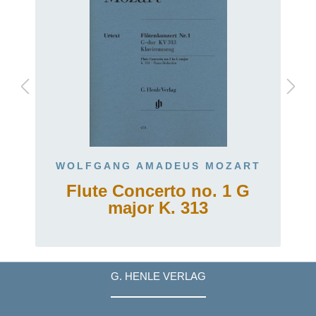
WOLFGANG AMADEUS MOZART
Flute Concerto no. 1 G
major K. 313
G. HENLE VERLAG