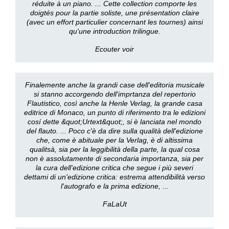
réduite à un piano. ... Cette collection comporte les
doigtés pour la partie soliste, une présentation claire
(avec un effort particulier concernant les tournes) ainsi
qu'une introduction trilingue.
Ecouter voir
Finalemente anche la grandi case dell'editoria musicale
si stanno accorgendo dell'imprtanza del repertorio
Flautistico, così anche la Henle Verlag, la grande casa
editrice di Monaco, un punto di riferimento tra le edizioni
cosí dette &quot;Urtext&quot;, si è lanciata nel mondo
del flauto. ... Poco c'è da dire sulla qualità dell'edizione
che, come è abituale per la Verlag, è di altissima
qualitsà, sia per la leggibilità della parte, la qual cosa
non è assolutamente di secondaria importanza, sia per
la cura dell'edizione critica che segue i più severi
dettami di un'edizione critica: estrema attendibilità verso
l'autografo e la prima edizione, ...
FaLaUt