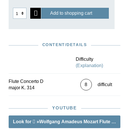
Add to shopping cart
CONTENT/DETAILS
Difficulty
(Explanation)
Flute Concerto D
8
difficult
major K. 314
YOUTUBE
Look for
»Wolfgang Amadeus Mozart Flute Concerto