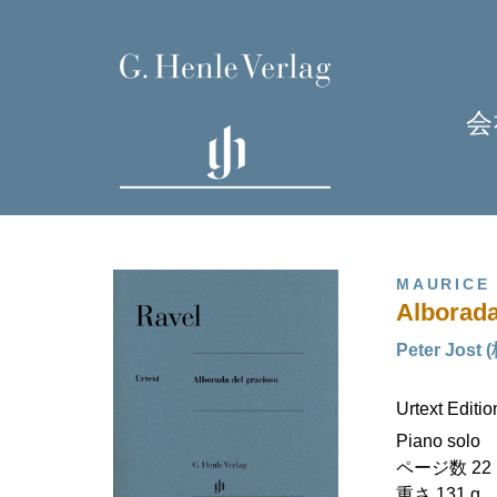
会
MAURICE
Alborada
Peter Jost 
Urtext Editi
H
Piano solo
ページ数 22 (V
重さ 131 g