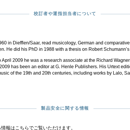
校訂者や運指担当者について
 1960 in Diefflen/Saar, read musicology, German and comparative
ken. He did his PhD in 1988 with a thesis on Robert Schumann’
April 2009 he was a research associate at the Richard Wagner
009 has been an editor at G. Henle Publishers. His Urtext edit
sic of the 19th and 20th centuries, including works by Lalo, S
製品安全に関する情報
る情報はこちらでご覧いただけます。