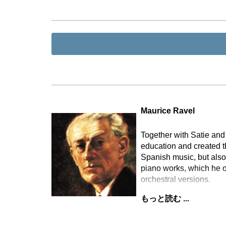
Maurice Ravel
Together with Satie an
education and created t
Spanish music, but also 
piano works, which he o
orchestral versions.
もっと読む ...