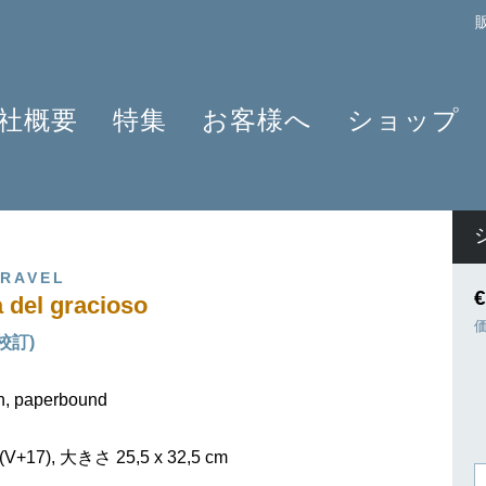
社概要
特集
お客様へ
ショップ
プロフィール
クラリネット 2025
よくあるご質問
作曲家
原典版とは
ショパンのワルツ - 2024年の発見
情報資料
楽器編成
楽譜の浄書や彫版
ラヴェルと仲間たち 2025
ニュースレター
商品
 RAVEL
アプリ・ヘンレライブラリ
ピアノ協奏曲
販売店検索
€
 del gracioso
ギュンター・ヘンレ
シェーンベルク 2024
学ぶ・教える
(校訂)
友人たち
セルゲイ・プロコフィエフ
旅するHENLE
貢献者
創業 75周年
ヘンレブログ
on, paperbound
社会貢献
ENLE4STRINGS
お知らせ
ハイドン ピアノソナタ
+17), 大きさ 25,5 x 32,5 cm