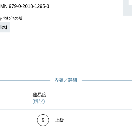
作曲家キーシン
SMN 979-0-2018-1295-3
リヒャルト・シュトラウス
を含む他の版
let)
内容／詳細
難易度
(解説)
9
上級