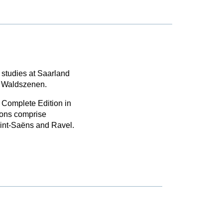
 studies at Saarland
s Waldszenen.
 Complete Edition in
ions comprise
aint-Saëns and Ravel.