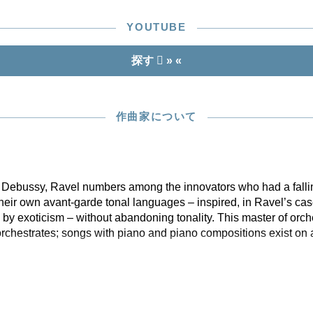
YOUTUBE
探す
» «
作曲家について
d Debussy, Ravel numbers among the innovators who had a falli
heir own avant-garde tonal languages – inspired, in Ravel’s ca
by exoticism – without abandoning tonality. This master of orch
rchestrates; songs with piano and piano compositions exist on a