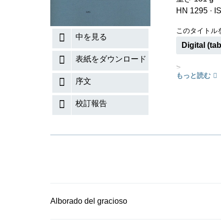
HN 1295
·
I
このタイトル
中を見る
Digital (tab
表紙をダウンロード
>
もっと読む
序文
校訂報告
Alborado del gracioso