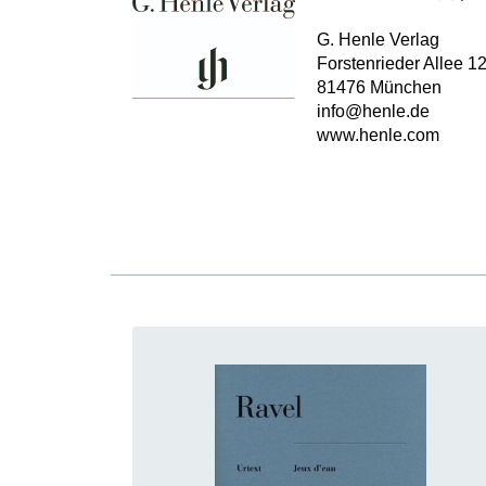
G. Henle Verlag
Forstenrieder Allee 1
81476 München
info@henle.de
www.henle.com