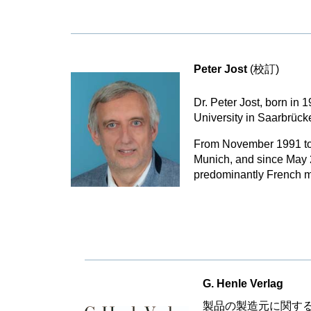
Peter Jost
(校訂)
Dr. Peter Jost, born in
University in Saarbrüc
From November 1991 to 
Munich, and since May 2
predominantly French mu
G. Henle Verlag
製品の製造元に関す