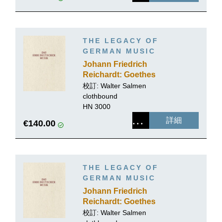
THE LEGACY OF
GERMAN MUSIC
Johann Friedrich
Reichardt: Goethes
Lieder, Oden, Balladen
校訂:
Walter Salmen
und Romanzen mit Musik
clothbound
Teil I
HN 3000
詳細
€140.00
THE LEGACY OF
GERMAN MUSIC
Johann Friedrich
Reichardt: Goethes
Lieder, Oden, Balladen
校訂:
Walter Salmen