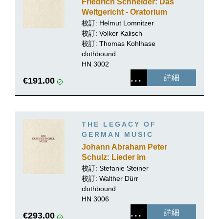
Friedrich Schneider: Das
Weltgericht - Oratorium
校訂: Helmut Lomnitzer
校訂:
Volker Kalisch
校訂:
Thomas Kohlhase
clothbound
HN 3002
詳細
€191.00
THE LEGACY OF
GERMAN MUSIC
Johann Abraham Peter
Schulz: Lieder im
Volkston
校訂: Stefanie Steiner
校訂:
Walther Dürr
clothbound
HN 3006
詳細
€293.00