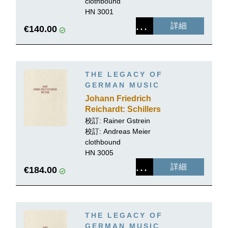
und Romanzen mit Musik
clothbound
Teil II
HN 3001
詳細
€140.00
THE LEGACY OF
GERMAN MUSIC
Johann Friedrich
Reichardt: Schillers
lyrische Gedichte mit
校訂: Rainer Gstrein
Musik
校訂:
Andreas Meier
clothbound
HN 3005
詳細
€184.00
THE LEGACY OF
GERMAN MUSIC