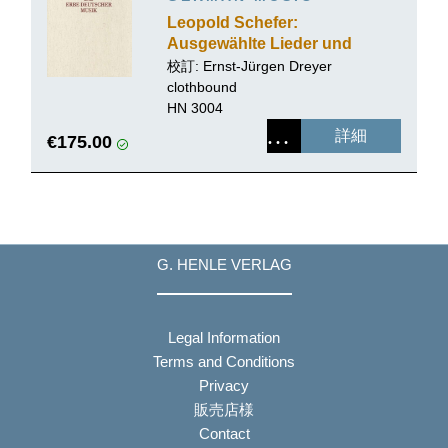
Leopold Schefer:
Ausgewählte Lieder und
Gesänge zum Pianoforte
校訂:
Ernst-Jürgen Dreyer
clothbound
HN 3004
詳細
€175.00
G. HENLE VERLAG
Legal Information
Terms and Conditions
Privacy
販売店様
Contact