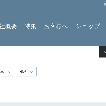
社概要
特集
お客様へ
ショップ
プロフィール
クラリネット 2025
よくあるご質問
作曲家
原典版とは
ショパンのワルツ - 2024年の発見
情報資料
楽器編成
楽譜の浄書や彫版
ラヴェルと仲間たち 2025
ニュースレター
商品
アプリ・ヘンレライブラリ
ピアノ協奏曲
販売店検索
ギュンター・ヘンレ
シェーンベルク 2024
学ぶ・教える
製本
価格
友人たち
セルゲイ・プロコフィエフ
旅するHENLE
貢献者
創業 75周年
ヘンレブログ
社会貢献
ENLE4STRINGS
お知らせ
ハイドン ピアノソナタ