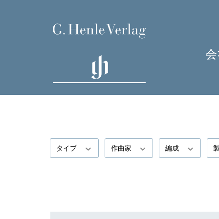
会
タイプ
作曲家
編成
H