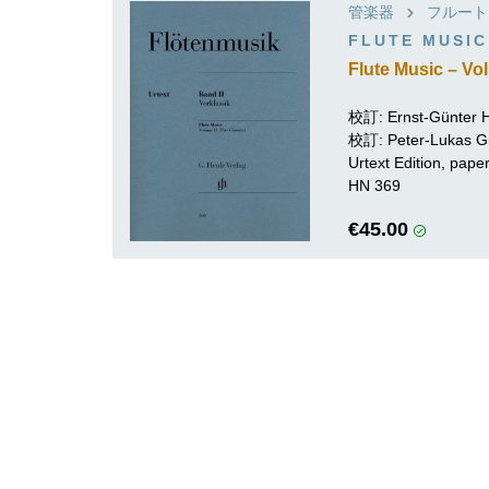
管楽器
フルート
FLUTE MUSIC
Flute Music – Vol
校訂:
Ernst-Günter
校訂:
Peter-Lukas G
Urtext Edition, pa
HN 369
€45.00