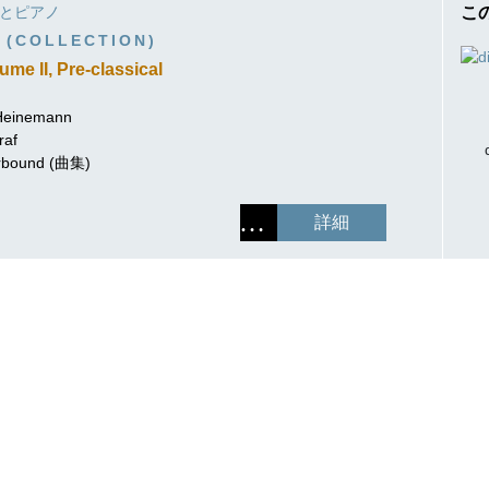
作曲家キーシン
とピアノ
こ
リヒャルト・シュトラウス
 (COLLECTION)
ume II, Pre-classical
 Heinemann
raf
perbound (曲集)
詳細